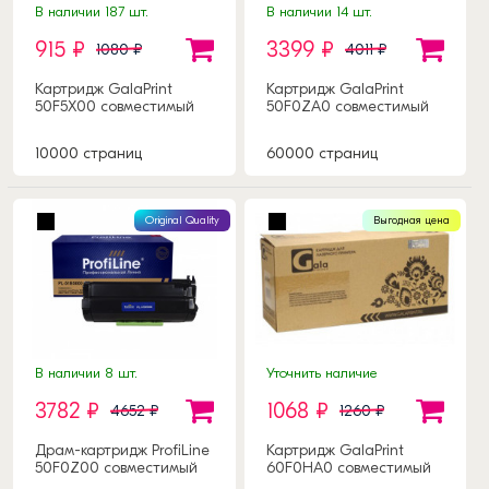
В наличии 187 шт.
В наличии 14 шт.
915 ₽
3399 ₽
1080 ₽
4011 ₽
Картридж GalaPrint
Картридж GalaPrint
50F5X00 совместимый
50F0ZA0 совместимый
10000 страниц
60000 страниц
Original Quality
Выгодная цена
В наличии 8 шт.
Уточнить наличие
3782 ₽
1068 ₽
4652 ₽
1260 ₽
Драм-картридж ProfiLine
Картридж GalaPrint
50F0Z00 совместимый
60F0HA0 совместимый