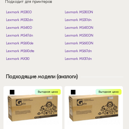
Подходит для принтеров
Lexmark MS310D
Lexmark MS310DN
Lexmark MS312dn
Lexmark MS317dn
Lexmark MS410D
Lexmark MS410DN
Lexmark MS417dn
Lexmark MS510DN
Lexmark MS610de
Lexmark MS610DN
Lexmark MS610dte
Lexmark MS617dn
Lexmark MX310
Lexmark MX317dn
Lexmark MX410
Lexmark MX417de
Lexmark MX510
Lexmark MX511de
Подходящие модели (аналоги)
Lexmark MX511dhe
Lexmark MX511dte
Lexmark MX611
Lexmark MX611dhe
Выгодная цена
Выгодная цена
Lexmark MX617de