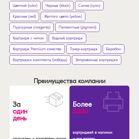
Цветной (color)
Черные (black)
Синие (cyan)
Красные (red)
Желтого цвета (yellow)
Пурпурные (magenta)
Пигментные (pigment)
Картридж с чипом
Водный картридж
Картридж Premium качества
Тонер-картридж
Барабан
Картриджи комплекты (наборы)
Заправочные картриджи
Преимущества компании
За
Более
один
5000
день
картриджей в наличии
отгружаем и доставляем заказ
и под запрос