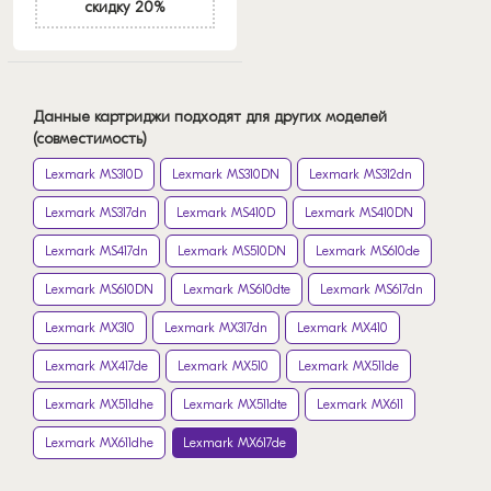
скидку 20%
Данные картриджи подходят для других моделей
(совместимость)
Lexmark MS310D
Lexmark MS310DN
Lexmark MS312dn
Lexmark MS317dn
Lexmark MS410D
Lexmark MS410DN
Lexmark MS417dn
Lexmark MS510DN
Lexmark MS610de
Lexmark MS610DN
Lexmark MS610dte
Lexmark MS617dn
Lexmark MX310
Lexmark MX317dn
Lexmark MX410
Lexmark MX417de
Lexmark MX510
Lexmark MX511de
Lexmark MX511dhe
Lexmark MX511dte
Lexmark MX611
Lexmark MX611dhe
Lexmark MX617de