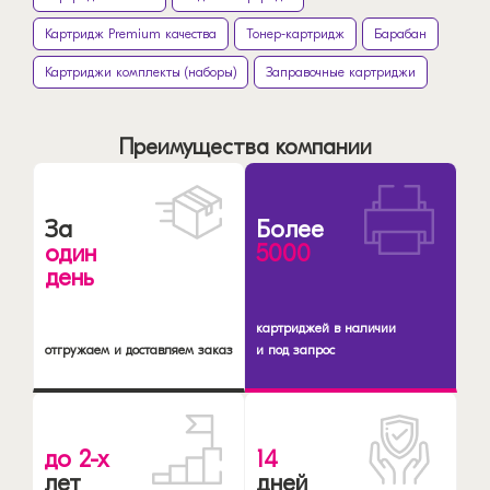
Картридж Premium качества
Тонер-картридж
Барабан
Картриджи комплекты (наборы)
Заправочные картриджи
Преимущества компании
За
Более
один
5000
день
картриджей в наличии
отгружаем и доставляем заказ
и под запрос
до 2-х
14
лет
дней