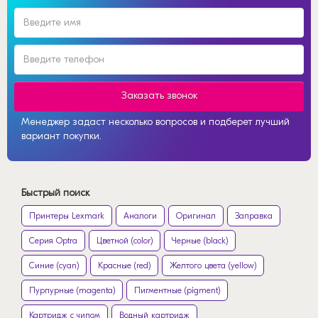
Заказать звонок
Менеджер задаст несколько вопросов и подберет лучший
вариант покупки.
Быстрый поиск
Принтеры Lexmark
Аналоги
Оригинал
Заправка
Серия Optra
Цветной (color)
Черные (black)
Синие (cyan)
Красные (red)
Желтого цвета (yellow)
Пурпурные (magenta)
Пигментные (pigment)
Картридж с чипом
Водный картридж