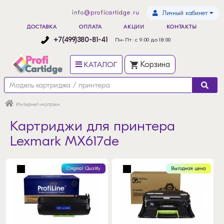
info@proficartidge.ru
Личный кабинет
ДОСТАВКА
ОПЛАТА
АКЦИИ
КОНТАКТЫ
+7(499)380-81-41
Пн-Пт: с 9:00 до 18:00
КАТАЛОГ
Корзина
Интернет-магазин
Картриджи для принтера
Lexmark MX617de
Original Quality
Выгодная цена