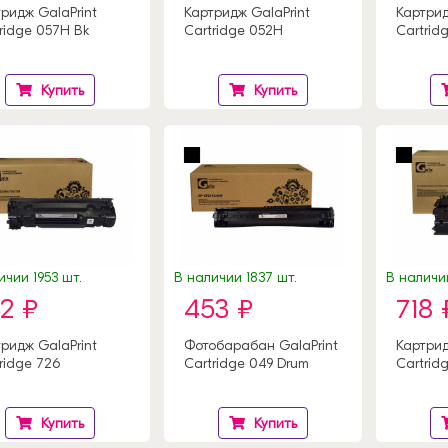
ридж GalaPrint
Картридж GalaPrint
Картрид
ridge 057H Bk
Cartridge 052H
Cartrid
Купить
Купить
ичии 1953 шт.
В наличии 1837 шт.
В наличии
2 ₽
453 ₽
718 
ридж GalaPrint
Фотобарабан GalaPrint
Картрид
ridge 726
Cartridge 049 Drum
Cartrid
Купить
Купить