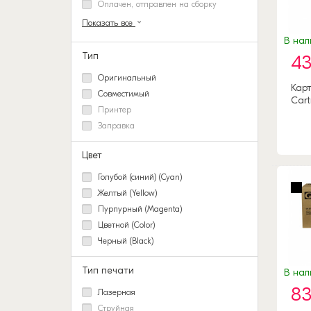
Оплачен, отправлен на сборку
Показать все
В нал
Тип
43
Оригинальный
Карт
Совместимый
Cart
Принтер
Заправка
Цвет
Голубой (синий) (Cyan)
Желтый (Yellow)
Пурпурный (Magenta)
Цветной (Color)
Черный (Black)
Тип печати
В нал
83
Лазерная
Струйная