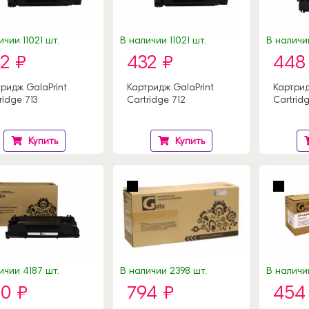
ичии 11021 шт.
В наличии 11021 шт.
В наличии
2 ₽
432 ₽
448
ридж GalaPrint
Картридж GalaPrint
Картрид
ridge 713
Cartridge 712
Cartridg
Купить
Купить
ичии 4187 шт.
В наличии 2398 шт.
В наличи
0 ₽
794 ₽
454