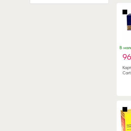
В нал
96
Карт
Cart