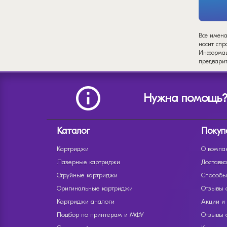
Все имена
носит спр
Информаци
предварит
Нужна помощь
Каталог
Покуп
Картриджи
О компа
Лазерные картриджи
Доставка
Струйные картриджи
Способы
Оригинальные картриджи
Отзывы 
Картриджи аналоги
Акции и
Подбор по принтерам и МФУ
Отзывы 