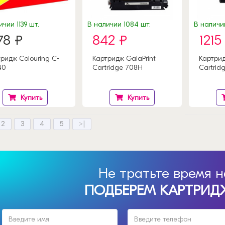
чии 1139 шт.
В наличии 1084 шт.
В наличии
78 ₽
842 ₽
1215
ридж Colouring C-
Картридж GalaPrint
Картрид
40
Cartridge 708H
Cartrid
Купить
Купить
2
3
4
5
>|
Не тратьте время н
ПОДБЕРЕМ КАРТРИДЖ