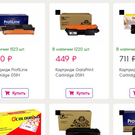
ичии 1523 шт.
В наличии 1220 шт.
В наличи
0 ₽
449 ₽
711 
ридж ProfiLine
Картридж GalaPrint
Картрид
ridge 051H
Cartridge 051H
Cartrid
Купить
Купить