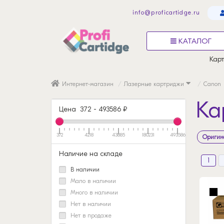
info@proficartidge.ru
КАТАЛОГ
Карт
Интернет-магазин
Лазерные картриджи
Canon
Ка
Цена
372
-
493586
₽
372
4218
43885
180231
493586
Оригин
Наличие на складе
1
В наличии
Мало в наличии
Много в наличии
Нет в наличии
Нет в продаже