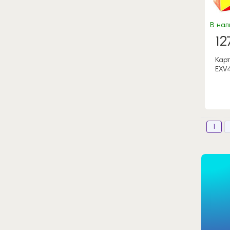
В нали
12
Карт
EXV
1