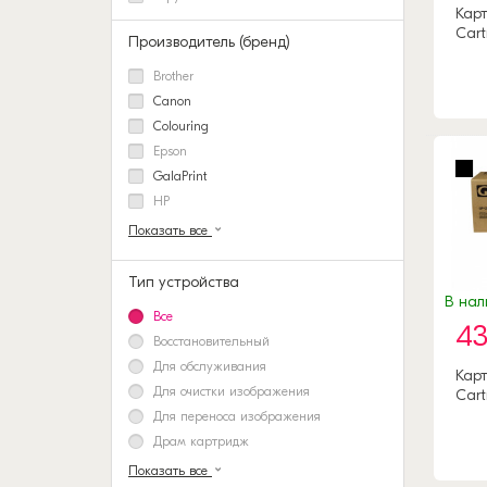
Карт
Cart
Производитель (бренд)
Brother
Canon
Colouring
Epson
GalaPrint
HP
Показать все
Тип устройства
В нал
Все
43
Восстановительный
Для обслуживания
Карт
Для очистки изображения
Cart
Для переноса изображения
Драм картридж
Показать все