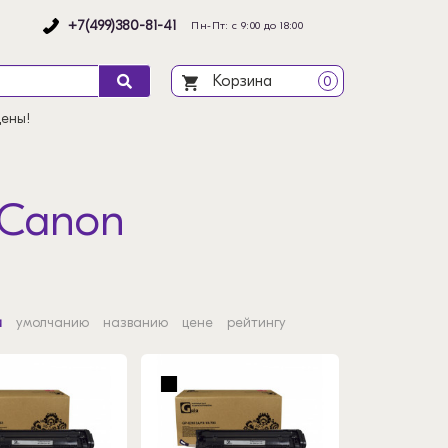
+7(499)380-81-41
Пн-Пт: с 9:00 до 18:00
Корзина
0
цены!
 Canon
и
умолчанию
названию
цене
рейтингу