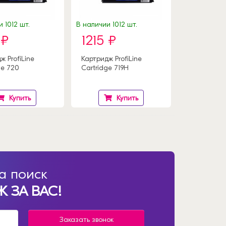
 1012 шт.
В наличии 1012 шт.
 ₽
1215 ₽
ж ProfiLine
Картридж ProfiLine
ge 720
Cartridge 719H
Купить
Купить
а поиск
 ЗА ВАС!
Заказать звонок