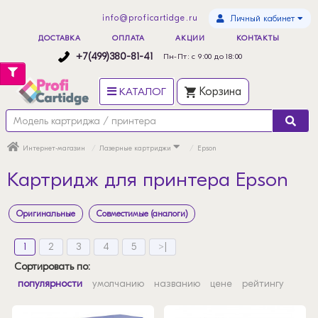
info@proficartidge.ru
Личный кабинет
ДОСТАВКА
ОПЛАТА
АКЦИИ
КОНТАКТЫ
+7(499)380-81-41
Пн-Пт: с 9:00 до 18:00
КАТАЛОГ
Корзина
Интернет-магазин
Лазерные картриджи
Epson
Картридж для принтера Epson
Оригинальные
Совместимые (аналоги)
1
2
3
4
5
>|
Сортировать по:
популярности
умолчанию
названию
цене
рейтингу