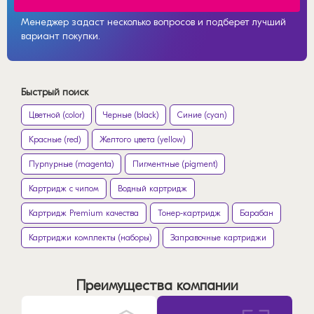
Менеджер задаст несколько вопросов и подберет лучший
вариант покупки.
Быстрый поиск
Цветной (color)
Черные (black)
Синие (cyan)
Красные (red)
Желтого цвета (yellow)
Пурпурные (magenta)
Пигментные (pigment)
Картридж с чипом
Водный картридж
Картридж Premium качества
Тонер-картридж
Барабан
Картриджи комплекты (наборы)
Заправочные картриджи
Преимущества компании