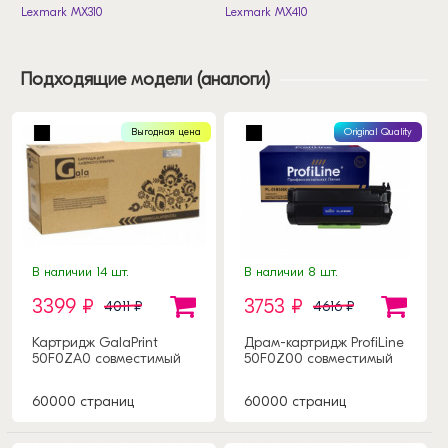
Lexmark MX310
Lexmark MX410
Подходящие модели (аналоги)
Выгодная цена
Original Quality
В наличии 14 шт.
В наличии 8 шт.
3399 ₽
3753 ₽
4011 ₽
4616 ₽
Картридж GalaPrint
Драм-картридж ProfiLine
50F0ZA0 совместимый
50F0Z00 совместимый
60000 страниц
60000 страниц