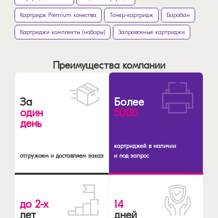
Картридж Premium качества
Тонер-картридж
Барабан
Картриджи комплекты (наборы)
Заправочные картриджи
Преимущества компании
За
Более
один
5000
день
картриджей в наличии
отгружаем и доставляем заказ
и под запрос
до 2-х
14
лет
дней