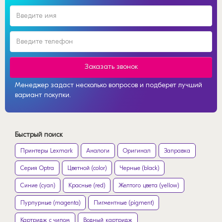
Заказать звонок
Менеджер задаст несколько вопросов и подберет лучший
вариант покупки.
Быстрый поиск
Принтеры Lexmark
Аналоги
Оригинал
Заправка
Серия Optra
Цветной (color)
Черные (black)
Синие (cyan)
Красные (red)
Желтого цвета (yellow)
Пурпурные (magenta)
Пигментные (pigment)
Картридж с чипом
Водный картридж