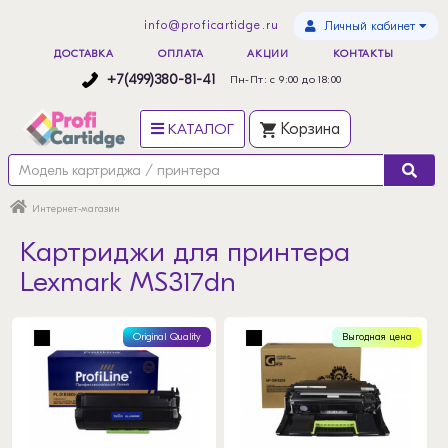
info@proficartidge.ru
Личный кабинет
ДОСТАВКА
ОПЛАТА
АКЦИИ
КОНТАКТЫ
+7(499)380-81-41
Пн-Пт: с 9:00 до 18:00
КАТАЛОГ
Корзина
Интернет-магазин
Картриджи для принтера
Lexmark MS317dn
Original Quality
Выгодная цена