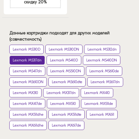
скидку 20%
Данные картриджи подходят для других моделей
(совместимость)
Lexmark MS310D
Lexmark MS310DN
Lexmark MS312dn
Lexmark MS317dn
Lexmark MS410D
Lexmark MS410DN
Lexmark MS417dn
Lexmark MS510DN
Lexmark MS610de
Lexmark MS610DN
Lexmark MS610dte
Lexmark MS617dn
Lexmark MX310
Lexmark MX317dn
Lexmark MX410
Lexmark MX417de
Lexmark MX510
Lexmark MX511de
Lexmark MX511dhe
Lexmark MX511dte
Lexmark MX611
Lexmark MX611dhe
Lexmark MX617de