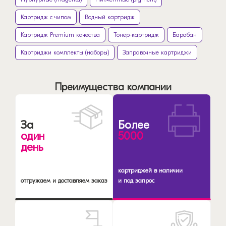
Картридж с чипом
Водный картридж
Картридж Premium качества
Тонер-картридж
Барабан
Картриджи комплекты (наборы)
Заправочные картриджи
Преимущества компании
За
Более
один
5000
день
картриджей в наличии
отгружаем и доставляем заказ
и под запрос