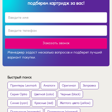
подберем картридж за вас!
Заказать звонок
Менеджер задаст несколько вопросов и подберет лучший
вариант покупки.
Быстрый поиск
Принтеры Lexmark
Аналоги
Оригинал
Заправка
Серия Optra
Цветной (color)
Черные (black)
Синие (cyan)
Красные (red)
Желтого цвета (yellow)
Пурпурные (magenta)
Пигментные (pigment)