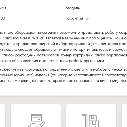
ная
Модель
033
Гарантия
чатного оборудования сегодня невозможно представить работу со
и Samsung Xpress M2020 является незаменимым помощником, как в 
одители предлагают широкий выбор картриджей для принтеров с ла
ктующего следует обращать внимание на оригинальность и совмес
 список расходных материалов: тонер-картриджи, блоки барабанов
еского обслуживания и качественной работы оргтехники.
можно купить картриджи определенного цвета или наборы с нескольк
альные (оригинал) изделия (те, которые изготавливаются соответст
ионные модели (аналоги, которые изготавливаются по лицензии). Вс