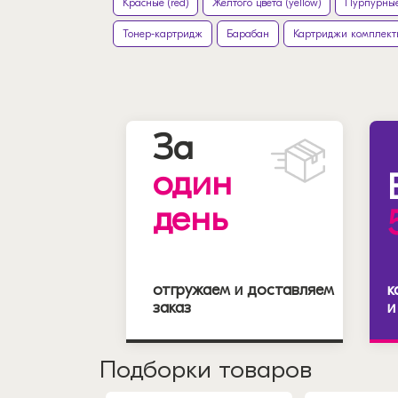
Красные (red)
Желтого цвета (yellow)
Пурпурные
Тонер-картридж
Барабан
Картриджи комплект
За
один
день
отгружаем и доставляем
к
заказ
и
Подборки товаров