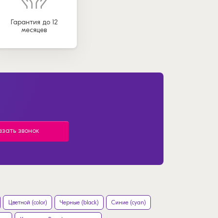
Гарантия до 12
месяцев
азать звонок
Цветной (color)
Черные (black)
Синие (cyan)