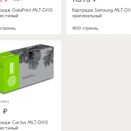
ридж GalaPrint MLT-D111S
Картридж Samsung MLT-D11
естимый
оригинальный
 страниц
1800 страниц
заказ
1 ₽
ридж Cactus MLT-D111S
естимый