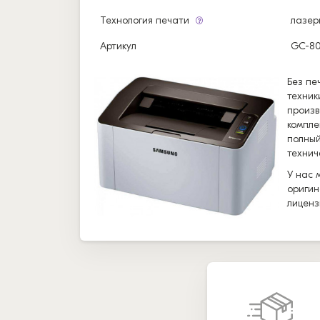
Технология печати
лазер
Артикул
GC-8
Без пе
техник
произв
компле
полный
технич
У нас 
оригин
лиценз