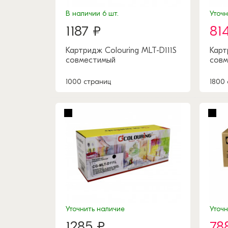
В наличии 6 шт.
Уточ
1187 ₽
81
Картридж Colouring MLT-D111S
Карт
совместимый
совм
1000 страниц
1800
Уточнить наличие
Уточ
1285 ₽
78