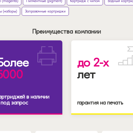
 (magenta)
Пигментные (pigment)
Картридж с чипом
Водный картр
ы (наборы)
Заправочные картриджи
Преимущества компании
Более
до 2-х
5000
лет
артриджей в наличии
 под запрос
гарантия на печать