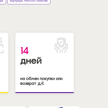
идж
Картридж Premium качества
14
дней
на обмен покупки или
возврат д/с