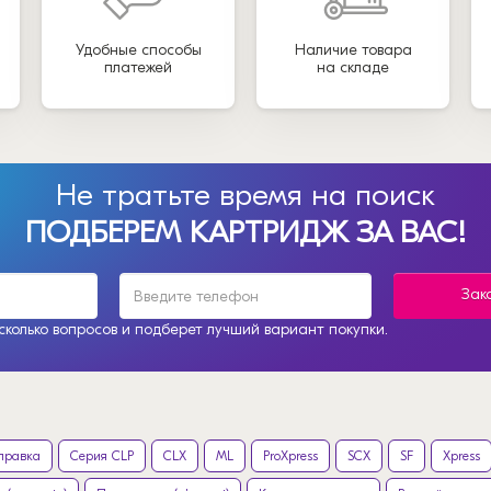
Удобные способы
Наличие товара
платежей
на складе
Не тратьте время на поиск
ПОДБЕРЕМ КАРТРИДЖ ЗА ВАС!
Зак
колько вопросов и подберет лучший вариант покупки.
правка
Серия CLP
CLX
ML
ProXpress
SCX
SF
Xpress