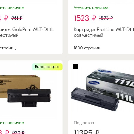
нить наличие
Уточнить наличие
4 ₽
1523 ₽
961 ₽
1873 ₽
ридж GalaPrint MLT-D111L
Картридж ProfiLine MLT-D11
естимый
совместимый
 страниц
1800 страниц
Выгодная цена
нить наличие
Под заказ
8 ₽
11395 ₽
930 ₽