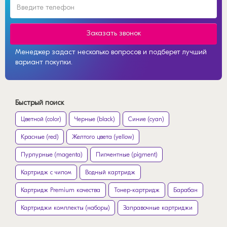
Заказать звонок
Менеджер задаст несколько вопросов и подберет лучший
вариант покупки.
Быстрый поиск
Цветной (color)
Черные (black)
Синие (cyan)
Красные (red)
Желтого цвета (yellow)
Пурпурные (magenta)
Пигментные (pigment)
Картридж с чипом
Водный картридж
Картридж Premium качества
Тонер-картридж
Барабан
Картриджи комплекты (наборы)
Заправочные картриджи