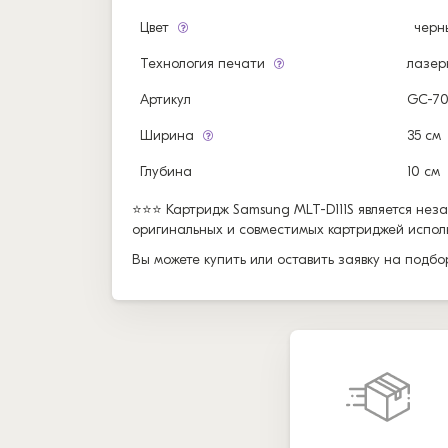
Цвет
черн
Технология печати
лазер
Артикул
GC-7
Ширина
35 см
Глубина
10 см
⭐⭐⭐ Картридж Samsung MLT-D111S является нез
оригинальных и совместимых картриджей использ
Вы можете купить или оставить заявку на подб