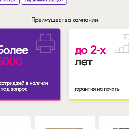
ы (наборы)
Заправочные картриджи
Преимущества компании
Более
до 2-х
5000
лет
артриджей в наличии
 под запрос
гарантия на печать