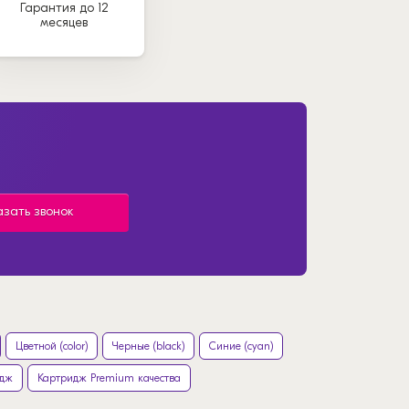
Гарантия до 12
месяцев
азать звонок
Цветной (color)
Черные (black)
Синие (cyan)
идж
Картридж Premium качества