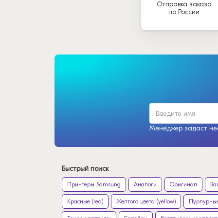
Отправка заказа
по России
Менеджер задаст нес
Быстрый поиск
Принтеры Samsung
Аналоги
Оригинал
За
Красные (red)
Желтого цвета (yellow)
Пурпурные