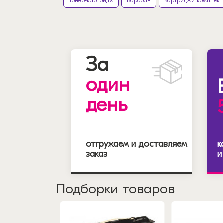
Тонер-картридж
Барабан
Картриджи комплект
За
один
день
отгружаем и доставляем
к
заказ
и
Подборки товаров