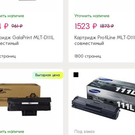
нить наличие
Уточнить наличие
4 ₽
1523 ₽
961 ₽
1873 ₽
ридж GalaPrint MLT-D111L
Картридж ProfiLine MLT-D11
естимый
совместимый
 страниц
1800 страниц
Выгодная цена
нить наличие
Под заказ