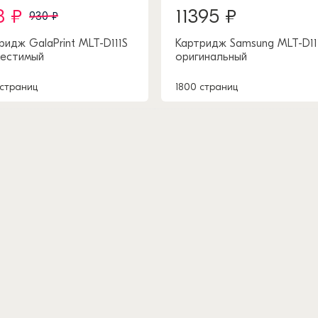
8 ₽
11395 ₽
930 ₽
ридж GalaPrint MLT-D111S
Картридж Samsung MLT-D11
естимый
оригинальный
 страниц
1800 страниц