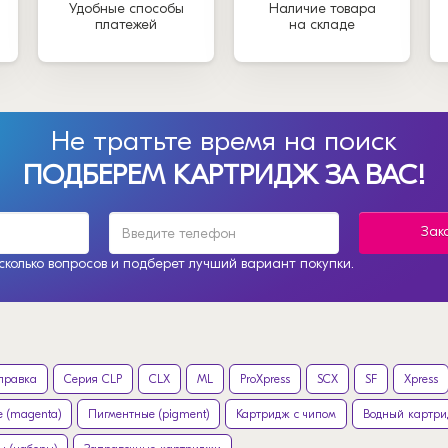
Удобные способы
Наличие товара
платежей
на складе
Не тратьте время на поиск
ПОДБЕРЕМ КАРТРИДЖ ЗА ВАС!
Зак
колько вопросов и подберет лучший вариант покупки.
правка
Серия CLP
CLX
ML
ProXpress
SCX
SF
Xpress
 (magenta)
Пигментные (pigment)
Картридж с чипом
Водный картр