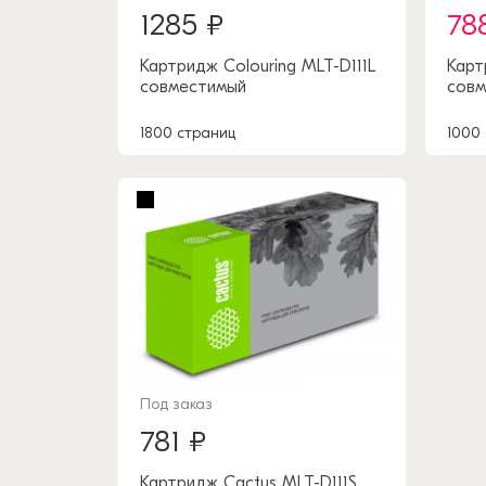
1285 ₽
78
Картридж Colouring MLT-D111L
Карт
совместимый
совм
1800 страниц
1000
Под заказ
781 ₽
Картридж Cactus MLT-D111S