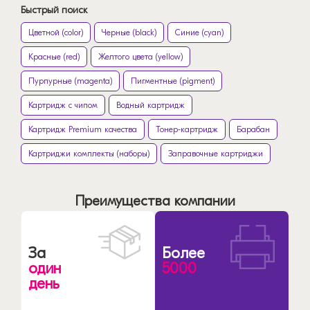
Быстрый поиск
Цветной (color)
Черные (black)
Синие (cyan)
Красные (red)
Желтого цвета (yellow)
Пурпурные (magenta)
Пигментные (pigment)
Картридж с чипом
Водный картридж
Картридж Premium качества
Тонер-картридж
Барабан
Картриджи комплекты (наборы)
Заправочные картриджи
Преимущества компании
За
Более
один
5000
день