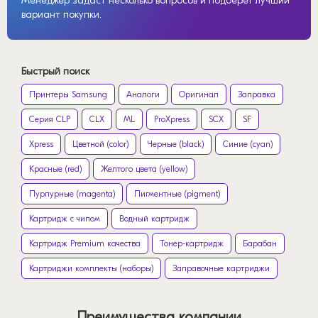
Менеджер задаст несколько вопросов и подберет лучший
вариант покупки.
Быстрый поиск
Принтеры Samsung
Аналоги
Оригинал
Заправка
Серия CLP
CLX
ML
ProXpress
SCX
SF
Xpress
Цветной (color)
Черные (black)
Синие (cyan)
Красные (red)
Желтого цвета (yellow)
Пурпурные (magenta)
Пигментные (pigment)
Картридж с чипом
Водный картридж
Картридж Premium качества
Тонер-картридж
Барабан
Картриджи комплекты (наборы)
Заправочные картриджи
Преимущества компании