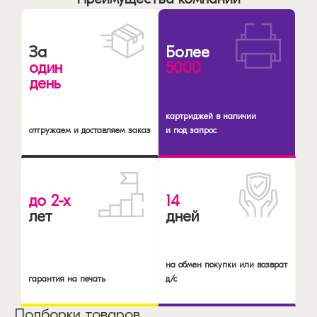
За
Более
один
5000
день
картриджей в наличии
отгружаем и доставляем заказ
и под запрос
до 2-х
14
лет
дней
на обмен покупки или возврат
гарантия на печать
д/с
Подборки товаров