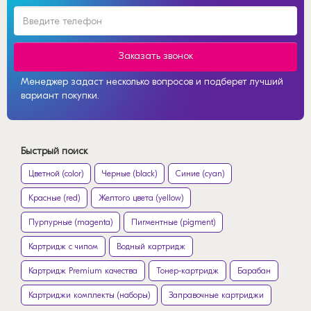
Заказать звонок
Менеджер задаст несколько вопросов и подберет лучший
вариант покупки.
Быстрый поиск
Цветной (color)
Черные (black)
Синие (cyan)
Красные (red)
Желтого цвета (yellow)
Пурпурные (magenta)
Пигментные (pigment)
Картридж с чипом
Водный картридж
Картридж Premium качества
Тонер-картридж
Барабан
Картриджи комплекты (наборы)
Заправочные картриджи