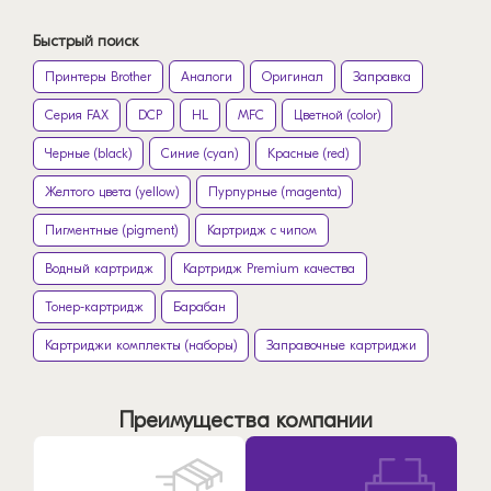
Быстрый поиск
Принтеры Brother
Аналоги
Оригинал
Заправка
Серия FAX
DCP
HL
MFC
Цветной (color)
Черные (black)
Синие (cyan)
Красные (red)
Желтого цвета (yellow)
Пурпурные (magenta)
Пигментные (pigment)
Картридж с чипом
Водный картридж
Картридж Premium качества
Тонер-картридж
Барабан
Картриджи комплекты (наборы)
Заправочные картриджи
Преимущества компании