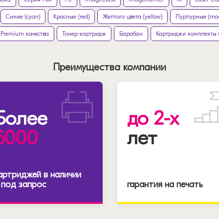
Синие (cyan)
Красные (red)
Желтого цвета (yellow)
Пурпурные (ma
Premium качества
Тонер-картридж
Барабан
Картриджи комплекты 
Преимущества компании
Более
до 2-х
5000
лет
артриджей в наличии
 под запрос
гарантия на печать