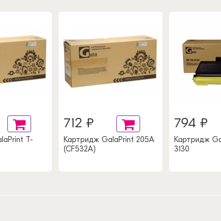
712 ₽
794 ₽
aPrint T-
Картридж GalaPrint 205A
Картридж Gal
(CF532A)
3130