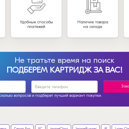
Удобные способы
Наличие товара
платежей
на складе
Не тратьте время на поиск
ПОДБЕРЕМ КАРТРИДЖ ЗА ВАС!
Зак
колько вопросов и подберет лучший вариант покупки.
авка
Серия Fax
FC
imageClass
ImageRunner
iR
Laser Cl