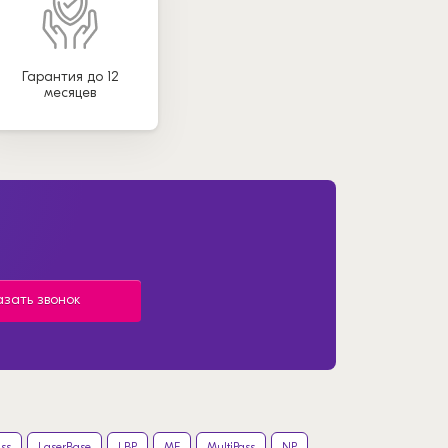
Гарантия до 12
месяцев
азать звонок
ass
LaserBase
LBP
MF
MultiPass
NP