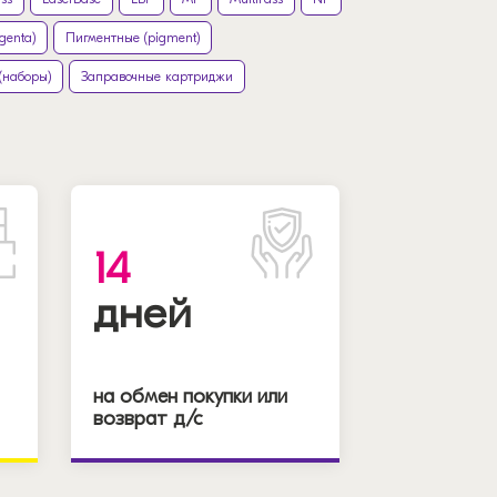
genta)
Пигментные (pigment)
(наборы)
Заправочные картриджи
14
дней
на обмен покупки или
возврат д/с