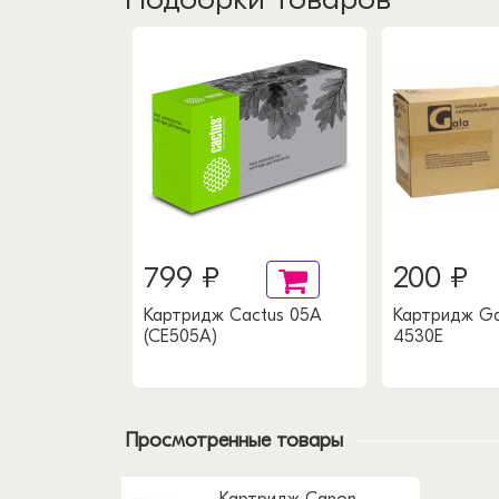
799 ₽
200 ₽
aPrint
Картридж Cactus 05A
Картридж Gal
(CE505A)
4530E
Просмотренные товары