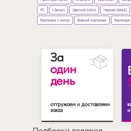
PC
i-Sensys
Цветной (color)
Черные (black)
Картридж с чипом
Водный картридж
Картридж 
За
один
день
отгружаем и доставляем
к
заказ
и
Подборки товаров