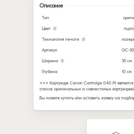
Описание
Тип
ориг
Цвет
пурп
Технология печати
лазер
Артикул
GC-3
Ширина
35 см
Глубина
10 см
⭐⭐⭐ Картридж Canon Cartridge 040 M являетс
список оригинальных и совместимых картриджей 
Вы можете купить или оставить заявку на подб