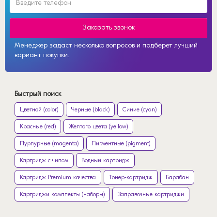
Заказать звонок
Менеджер задаст несколько вопросов и подберет лучший
вариант покупки.
Быстрый поиск
Цветной (color)
Черные (black)
Синие (cyan)
Красные (red)
Желтого цвета (yellow)
Пурпурные (magenta)
Пигментные (pigment)
Картридж с чипом
Водный картридж
Картридж Premium качества
Тонер-картридж
Барабан
Картриджи комплекты (наборы)
Заправочные картриджи