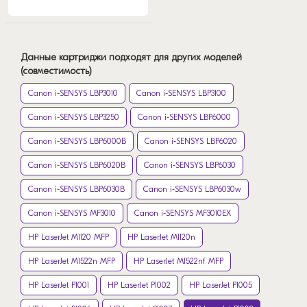
Данные картриджи подходят для других моделей
(совместимость)
Canon i-SENSYS LBP3010
Canon i-SENSYS LBP3100
Canon i-SENSYS LBP3250
Canon i-SENSYS LBP6000
Canon i-SENSYS LBP6000B
Canon i-SENSYS LBP6020
Canon i-SENSYS LBP6020B
Canon i-SENSYS LBP6030
Canon i-SENSYS LBP6030B
Canon i-SENSYS LBP6030w
Canon i-SENSYS MF3010
Canon i-SENSYS MF3010EX
HP LaserJet M1120 MFP
HP LaserJet M1120n
HP LaserJet M1522n MFP
HP LaserJet M1522nf MFP
HP LaserJet P1001
HP LaserJet P1002
HP LaserJet P1005