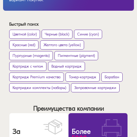
Быстрый поиск
Цветной (color)
Черные (black)
Синие (cyan)
Красные (red)
Желтого цвета (yellow)
Пурпурные (magenta)
Пигментные (pigment)
Картридж с чипом
Водный картридж
Картридж Premium качества
Тонер-картридж
Барабан
Картриджи комплекты (наборы)
Заправочные картриджи
Преимущества компании
За
Более