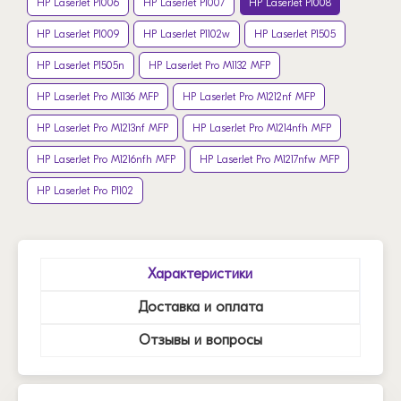
HP LaserJet P1006
HP LaserJet P1007
HP LaserJet P1008
HP LaserJet P1009
HP LaserJet P1102w
HP LaserJet P1505
HP LaserJet P1505n
HP LaserJet Pro M1132 MFP
HP LaserJet Pro M1136 MFP
HP LaserJet Pro M1212nf MFP
HP LaserJet Pro M1213nf MFP
HP LaserJet Pro M1214nfh MFP
HP LaserJet Pro M1216nfh MFP
HP LaserJet Pro M1217nfw MFP
HP LaserJet Pro P1102
Характеристики
Доставка и оплата
Отзывы и вопросы