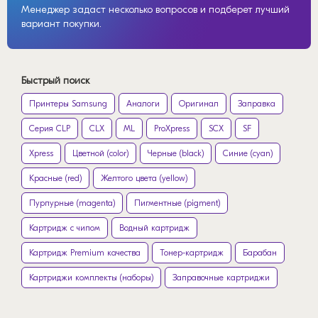
Менеджер задаст несколько вопросов и подберет лучший
вариант покупки.
Быстрый поиск
Принтеры Samsung
Аналоги
Оригинал
Заправка
Серия CLP
CLX
ML
ProXpress
SCX
SF
Xpress
Цветной (color)
Черные (black)
Синие (cyan)
Красные (red)
Желтого цвета (yellow)
Пурпурные (magenta)
Пигментные (pigment)
Картридж с чипом
Водный картридж
Картридж Premium качества
Тонер-картридж
Барабан
Картриджи комплекты (наборы)
Заправочные картриджи