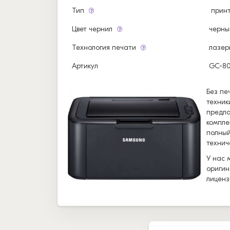
Тип
прин
Цвет чернил
черны
Технология печати
лазер
Артикул
GC-80
Без пе
техник
предла
компле
полный
технич
У нас 
оригин
лиценз