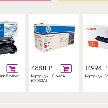
48811 ₽
14994 ₽
дж Brother
Картридж HP 646A
Картридж Ca
(CF033A)