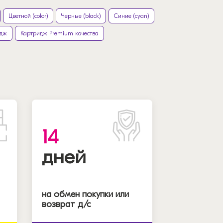
Цветной (color)
Черные (black)
Синие (cyan)
идж
Картридж Premium качества
14
дней
на обмен покупки или
возврат д/с