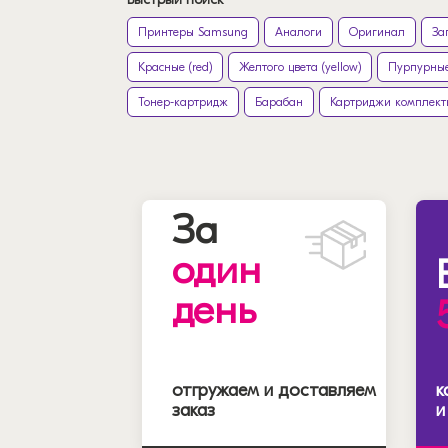
Принтеры Samsung
Аналоги
Оригинал
За
Красные (red)
Желтого цвета (yellow)
Пурпурные
Тонер-картридж
Барабан
Картриджи комплект
За
один
день
отгружаем и доставляем
к
заказ
и