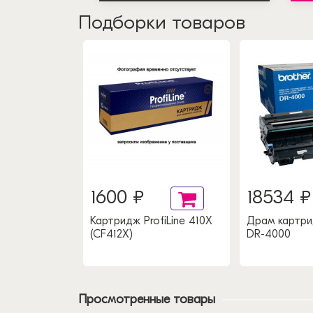
Подборки товаров
1600 ₽
18534 ₽
fiLine TN-
Картридж ProfiLine 410X
Драм картри
(CF412X)
DR-4000
Просмотренные товары