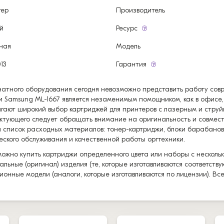
тер
Производитель
й
Ресурс
ная
Модель
13
Гарантия
чатного оборудования сегодня невозможно представить работу со
и Samsung ML-1667 является незаменимым помощником, как в офисе
гают широкий выбор картриджей для принтеров с лазерным и струй
ктующего следует обращать внимание на оригинальность и совмес
 список расходных материалов: тонер-картриджи, блоки барабанов
еского обслуживания и качественной работы оргтехники.
можно купить картриджи определенного цвета или наборы с нескольк
альные (оригинал) изделия (те, которые изготавливаются соответст
ионные модели (аналоги, которые изготавливаются по лицензии). Вс