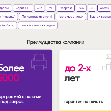
правка
Серия CLP
CLX
ML
ProXpress
SCX
SF
Xpress
 (magenta)
Пигментные (pigment)
Картридж с чипом
Водный картр
ы (наборы)
Заправочные картриджи
Преимущества компании
Более
до 2-х
5000
лет
артриджей в наличии
 под запрос
гарантия на печать