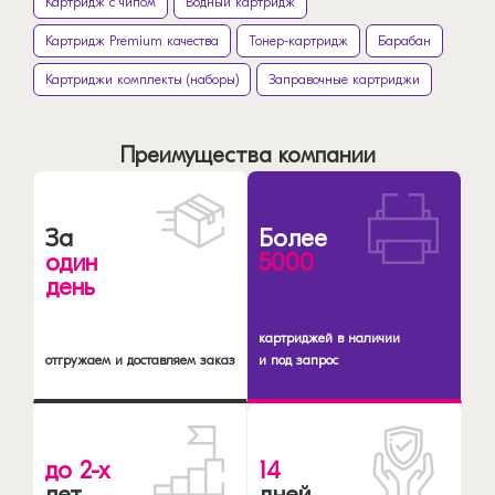
Картридж с чипом
Водный картридж
Картридж Premium качества
Тонер-картридж
Барабан
Картриджи комплекты (наборы)
Заправочные картриджи
Преимущества компании
За
Более
один
5000
день
картриджей в наличии
отгружаем и доставляем заказ
и под запрос
до 2-х
14
лет
дней