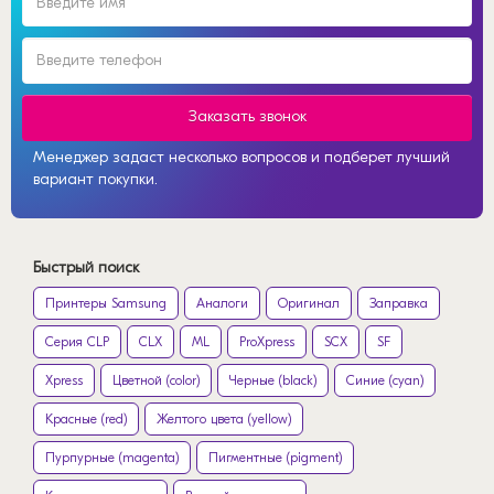
Заказать звонок
Менеджер задаст несколько вопросов и подберет лучший
вариант покупки.
Быстрый поиск
Принтеры Samsung
Аналоги
Оригинал
Заправка
Серия CLP
CLX
ML
ProXpress
SCX
SF
Xpress
Цветной (color)
Черные (black)
Синие (cyan)
Красные (red)
Желтого цвета (yellow)
Пурпурные (magenta)
Пигментные (pigment)