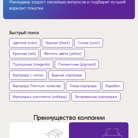
Менеджер задаст несколько вопросов и подберет лучший
вариант покупки.
Быстрый поиск
Цветной (color)
Черные (black)
Синие (cyan)
Красные (red)
Желтого цвета (yellow)
Пурпурные (magenta)
Пигментные (pigment)
Картридж с чипом
Водный картридж
Картридж Premium качества
Тонер-картридж
Барабан
Картриджи комплекты (наборы)
Заправочные картриджи
Преимущества компании