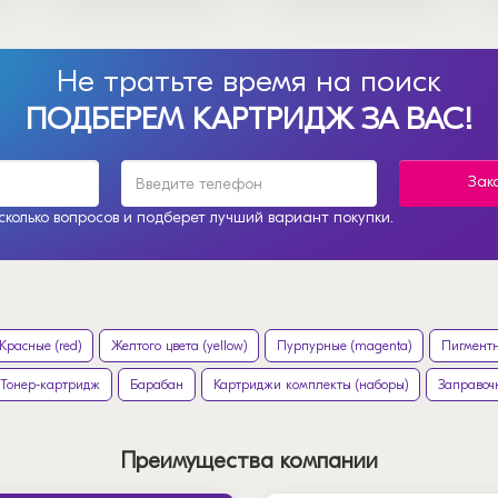
Не тратьте время на поиск
ПОДБЕРЕМ КАРТРИДЖ ЗА ВАС!
Зак
колько вопросов и подберет лучший вариант покупки.
Красные (red)
Желтого цвета (yellow)
Пурпурные (magenta)
Пигментн
Тонер-картридж
Барабан
Картриджи комплекты (наборы)
Заправоч
Преимущества компании