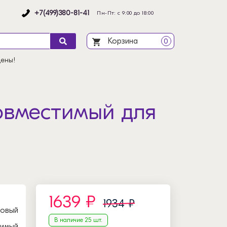
+7(499)380-81-41
Пн-Пт: с 9:00 до 18:00
Корзина
0
цены!
совместимый для
1639 ₽
1934 ₽
новый
В наличие 25 шт.
тимый