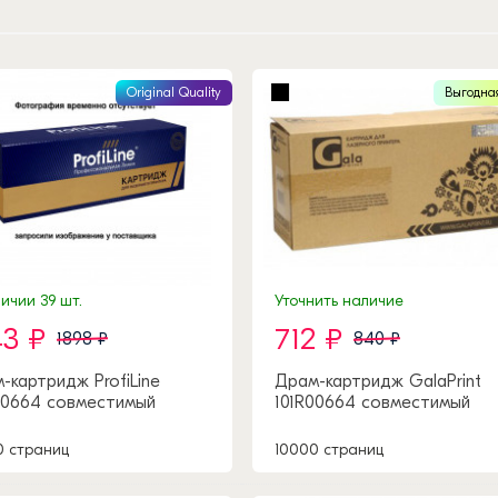
Original Quality
Выгодна
ичии 39 шт.
Уточнить наличие
43 ₽
712 ₽
1898 ₽
840 ₽
-картридж ProfiLine
Драм-картридж GalaPrint
00664 совместимый
101R00664 совместимый
0 страниц
10000 страниц