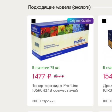
Подходящие модели (аналоги)
Original Quality
В наличии 78 шт.
В нал
1477 ₽
15
1817 ₽
Тонер-картридж ProfiLine
Драм
106R04348 совместимый
101R
3000 страниц
1000