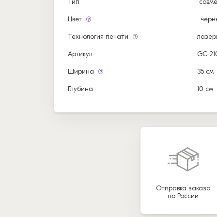
Тип
совм
Цвет
черн
Технология печати
лазер
Артикул
GC-21
Ширина
35 см
Глубина
10 см
Отправка заказа
по России