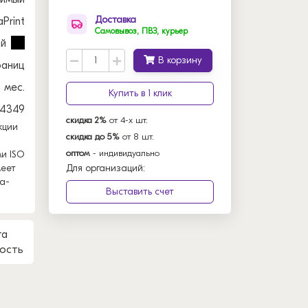
Доставка
Print
Самовывоз, ПВЗ, курьер
ый
В корзину
раниц
2 мес.
Купить в 1 клик
04349
скидка 2%
от 4-х шт.
кции
скидка до 5%
от 8 шт.
оптом
- индивидуально
и ISO
меет
Для организаций:
а-
Выставить счет
та
ость