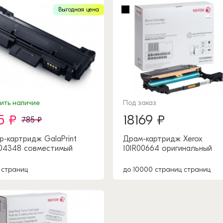
Выгодная цена
нить наличие
Под заказ
5 ₽
18169 ₽
785 ₽
р-картридж GalaPrint
Драм-картридж Xerox
04348 совместимый
101R00664 оригинальный
 страниц
до 10000 страниц страниц