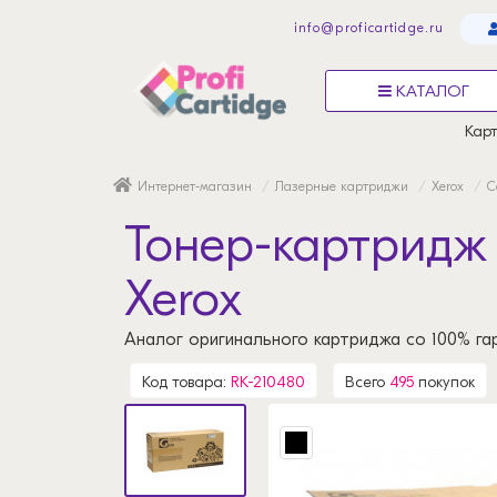
info@proficartidge.ru
КАТАЛОГ
Карт
Интернет-магазин
Лазерные картриджи
Xerox
С
Тонер-картридж 
Xerox
Аналог оригинального картриджа со 100% га
Код товара:
RK-210480
Всего
495
покупок