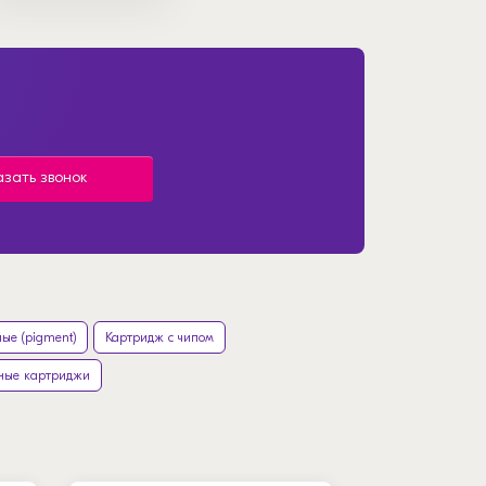
азать звонок
ые (pigment)
Картридж с чипом
ные картриджи