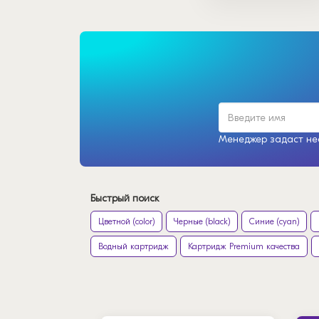
Менеджер задаст нес
Быстрый поиск
Цветной (color)
Черные (black)
Синие (cyan)
Водный картридж
Картридж Premium качества