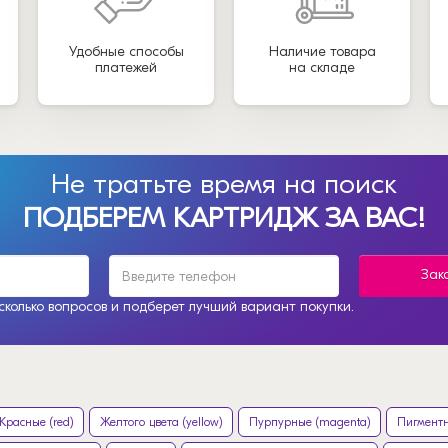
Удобные способы
Наличие товара
платежей
на складе
Не тратьте время на поиск
ПОДБЕРЕМ КАРТРИДЖ ЗА ВАС!
Зак
колько вопросов и подберет лучший вариант покупки.
Красные (red)
Желтого цвета (yellow)
Пурпурные (magenta)
Пигментн