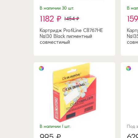
В наличии 30 шт.
В нал
1182 ₽
15
1454 ₽
Картридж ProfiLine C8767HE
Карт
№130 Black пигментный
№135
совместимый
совм
В наличии 1 шт.
Под 
995 ₽
62