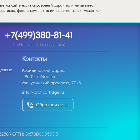
ые на сайте носит справочный характер и не является
истиках, фото и комплектации, а также ценах, может как
+7(499)380-81-41
Пн-Пт с 9 до 18 (без перерыва)
Контакты
данных
Юридический адрес:
119602, г. Москва,
Мичуринский проспект, 70к5
info@proficartidge.ru
Обратная связь
62509 ОГРН: 316731300050318