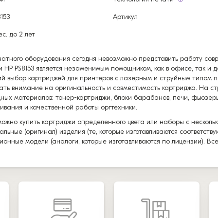
153
Артикул
ес. до 2 лет
чатного оборудования сегодня невозможно представить работу со
и HP PS8153 является незаменимым помощником, как в офисе, так и
й выбор картриджей для принтеров с лазерным и струйным типом п
ть внимание на оригинальность и совместимость картриджа. На с
ных материалов: тонер-картриджи, блоки барабанов, печи, фьюзеры
ивания и качественной работы оргтехники.
можно купить картриджи определенного цвета или наборы с нескольк
альные (оригинал) изделия (те, которые изготавливаются соответст
ионные модели (аналоги, которые изготавливаются по лицензии). Вс