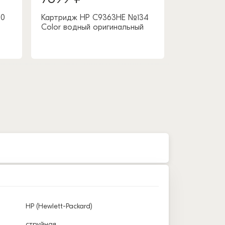
30
Картридж HP C9363HE №134
Color водный оригинальный
HP (Hewlett-Packard)
струйная