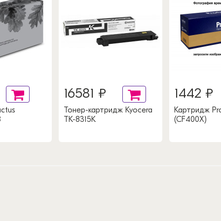
16581 ₽
1442 ₽
ctus
Тонер-картридж Kyocera
Картридж Pro
8
TK-8315K
(CF400X)