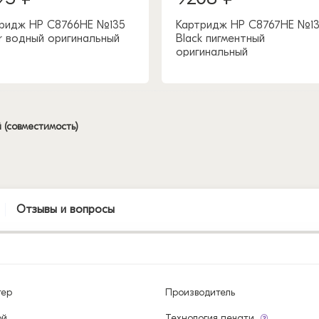
ридж HP C8766HE №135
Картридж HP C8767HE №1
r водный оригинальный
Black пигментный
оригинальный
 (совместимость)
Отзывы и вопросы
тер
Производитель
ой
Технология печати