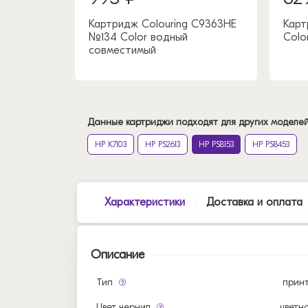
Картридж Colouring C9363HE
Карт
№134 Color водный
Colo
совместимый
Данные картриджи подходят для других моделей
HP K7103
HP PS2613
HP PS8153
HP PS8453
Характеристики
Доставка и оплата
Описание
Тип
прин
Цвет чернил
цветн