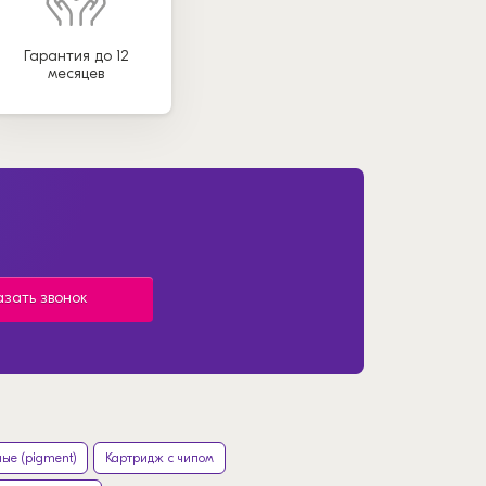
Гарантия до 12
месяцев
азать звонок
ые (pigment)
Картридж с чипом