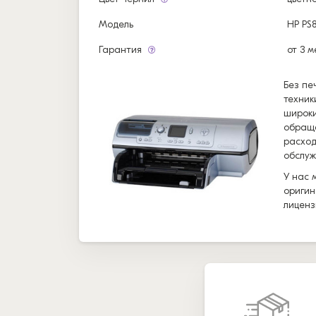
Модель
HP PS8
Гарантия
от 3 м
Без пе
техник
широки
обраща
расход
обслуж
У нас 
оригин
лиценз