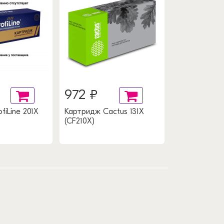
972 ₽
834 ₽
fiLine 201X
Картридж Cactus 131X
Картридж Ca
(CF210X)
(Q2613A)