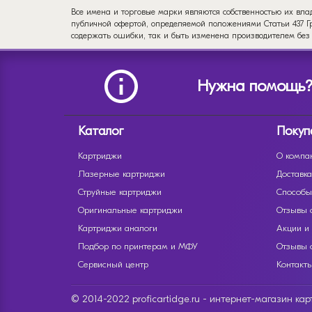
Все имена и торговые марки являются собственностью их вла
публичной офертой, определяемой положениями Статьи 437 Гр
содержать ошибки, так и быть изменена производителем без
Нужна помощь
Каталог
Покуп
Картриджи
О компа
Лазерные картриджи
Доставка
Струйные картриджи
Способы
Оригинальные картриджи
Отзывы 
Картриджи аналоги
Акции и
Подбор по принтерам и МФУ
Отзывы 
Сервисный центр
Контакт
© 2014-2022 proficartidge.ru - интернет-магазин к