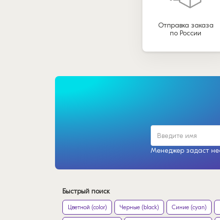
Отправка заказа
по России
Менеджер задаст нес
Быстрый поиск
Цветной (color)
Черные (black)
Синие (cyan)