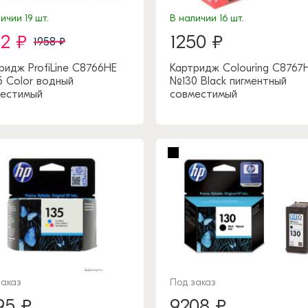
ичии 19 шт.
В наличии 16 шт.
92 ₽
1250 ₽
1958 ₽
ридж ProfiLine C8766HE
Картридж Colouring C8767
 Color водный
№130 Black пигментный
естимый
совместимый
заказ
Под заказ
95 ₽
9208 ₽