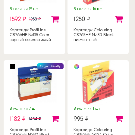
В наличии 19 шт.
В наличии 16 шт.
1592 ₽
1250 ₽
1958 ₽
Картридж ProfiLine
Картридж Colouring
C8766HE №135 Color
C8767HE №130 Black
водный совместимый
пигментный
совместимый
Original Quality
В наличии 7 шт.
В наличии 1 шт.
1182 ₽
995 ₽
1454 ₽
Картридж ProfiLine
Картридж Colouring
C8767HE №130 Black
C9363HE №134 Color