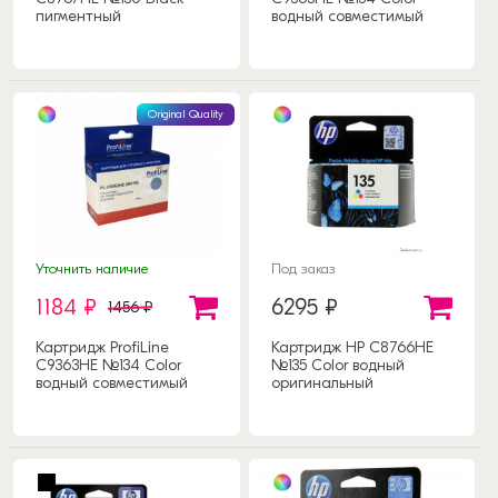
пигментный
водный совместимый
совместимый
Original Quality
Уточнить наличие
Под заказ
1184 ₽
6295 ₽
1456 ₽
Картридж ProfiLine
Картридж HP C8766HE
C9363HE №134 Color
№135 Color водный
водный совместимый
оригинальный