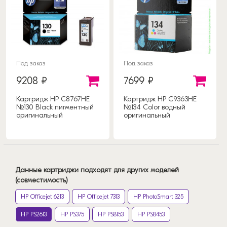
Под заказ
Под заказ
9208 ₽
7699 ₽
Картридж HP C8767HE
Картридж HP C9363HE
№130 Black пигментный
№134 Color водный
оригинальный
оригинальный
Данные картриджи подходят для других моделей
(совместимость)
HP Officejet 6213
HP Officejet 7313
HP PhotoSmart 325
HP PS2613
HP PS375
HP PS8153
HP PS8453