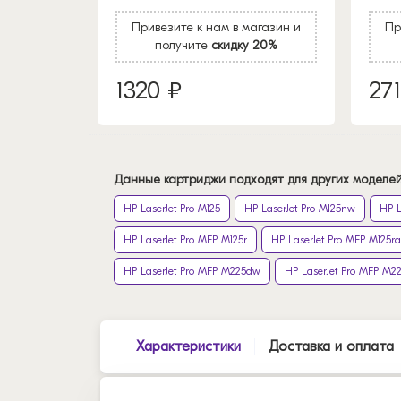
Привезите к нам в магазин и
Пр
получите
скидку 20%
1320 ₽
27
Данные картриджи подходят для других моделей
HP LaserJet Pro M125
HP LaserJet Pro M125nw
HP L
HP LaserJet Pro MFP M125r
HP LaserJet Pro MFP M125ra
HP LaserJet Pro MFP M225dw
HP LaserJet Pro MFP M2
Характеристики
Доставка и оплата