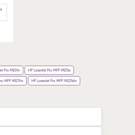
и
et Pro M201n
HP LaserJet Pro MFP M125a
Pro MFP M127fw
HP LaserJet Pro MFP M225dn