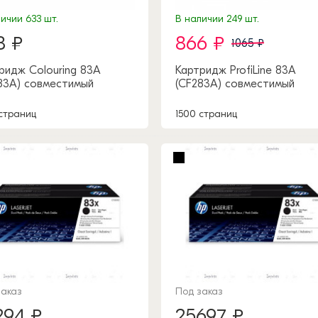
ичии 633 шт.
В наличии 249 шт.
8 ₽
866 ₽
1065 ₽
ридж Colouring 83A
Картридж ProfiLine 83A
83A) совместимый
(CF283A) совместимый
 страниц
1500 страниц
заказ
Под заказ
294 ₽
25697 ₽