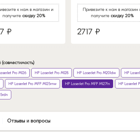
ивезите к нам в магазин и
Привезите к нам в магазин 
получите
скидку 20%
получите
скидку 20%
17 ₽
2717 ₽
 (совместимость)
aserJet Pro M126
HP LaserJet Pro M128
HP LaserJet Pro M201dw
HP LaserJ
HP LaserJet Pro MFP M125rnw
HP LaserJet Pro MFP M127fn
HP LaserJet 
25rdn
Отзывы и вопросы