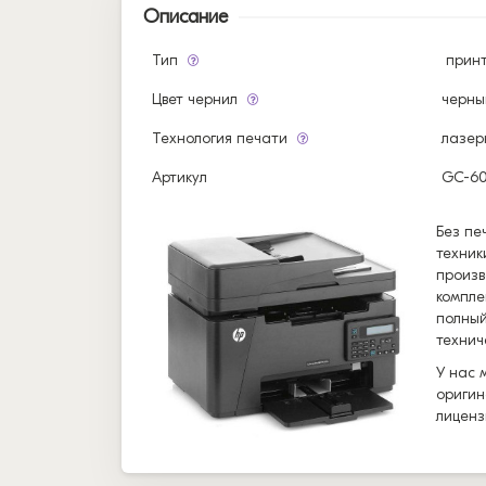
Описание
Тип
прин
Цвет чернил
черны
Технология печати
лазер
Артикул
GC-6
Без пе
техник
произв
компле
полный
технич
У нас 
оригин
лиценз