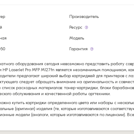
тер
Производитель
й
Ресурс
ная
Модель
050
Гарантия
чатного оборудования сегодня невозможно представить работу со
и HP LaserJet Pro MFP M127fn является незаменимым помощником, ка
одители предлагают широкий выбор картриджей для принтеров с ла
ктующего следует обращать внимание на оригинальность и совмес
 список расходных материалов: тонер-картриджи, блоки барабанов
еского обслуживания и качественной работы оргтехники.
можно купить картриджи определенного цвета или наборы с нескольк
альные (оригинал) изделия (те, которые изготавливаются соответст
ионные модели (аналоги, которые изготавливаются по лицензии). Вс