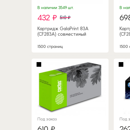
В наличии 3549 шт.
В нал
432 ₽
69
510 ₽
Картридж GalaPrint 83A
Карт
(CF283A) совместимый
(CF2
1500 страниц
1500
Под заказ
Под 
610 ₽
26