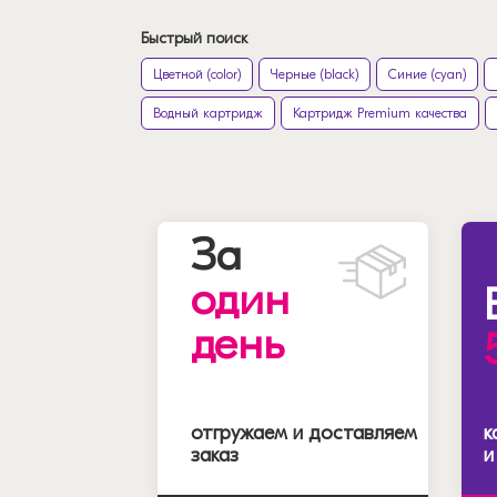
Быстрый поиск
Цветной (color)
Черные (black)
Синие (cyan)
Водный картридж
Картридж Premium качества
За
один
день
отгружаем и доставляем
к
заказ
и