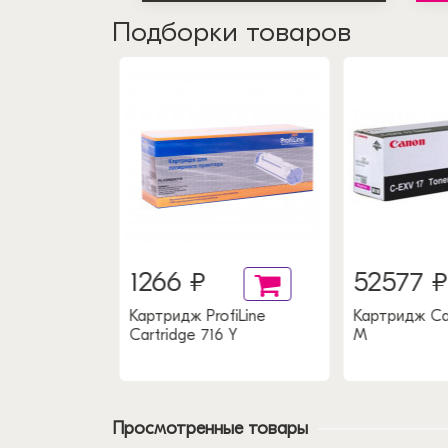
Подборки товаров
1266 ₽
52577 ₽
fiLine
Картридж ProfiLine
Картридж Ca
enta водный
Cartridge 716 Y
M
Просмотренные товары