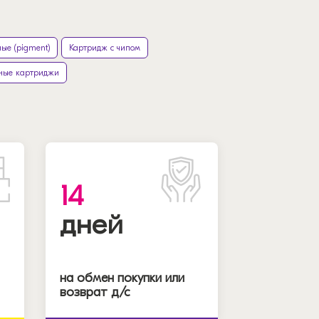
ые (pigment)
Картридж с чипом
ные картриджи
14
дней
на обмен покупки или
возврат д/с