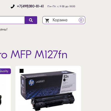
+7(499)380-81-41
Пн-Пт: с 9:00 до 18:00
Корзина
0
цены!
ro MFP M127fn
Quality