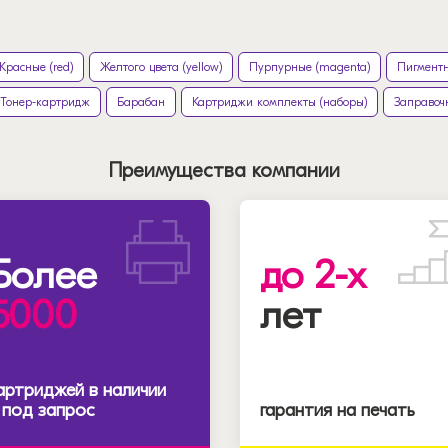
Красные (red)
Желтого цвета (yellow)
Пурпурные (magenta)
Пигментн
Тонер-картридж
Барабан
Картриджи комплекты (наборы)
Заправоч
Преимущества компании
Более
до 2-х
5000
лет
артриджей в наличии
 под запрос
гарантия на печать