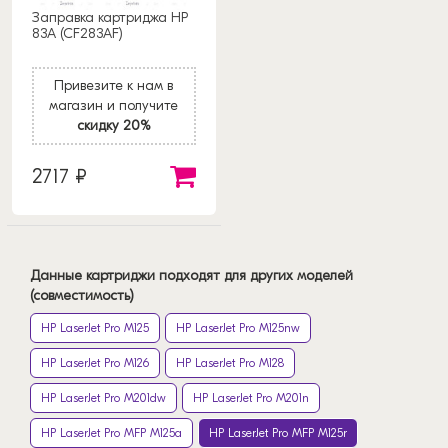
Заправка картриджа HP
83A (CF283AF)
Привезите к нам в
магазин и получите
скидку 20%
2717 ₽
Данные картриджи подходят для других моделей
(совместимость)
HP LaserJet Pro M125
HP LaserJet Pro M125nw
HP LaserJet Pro M126
HP LaserJet Pro M128
HP LaserJet Pro M201dw
HP LaserJet Pro M201n
HP LaserJet Pro MFP M125a
HP LaserJet Pro MFP M125r