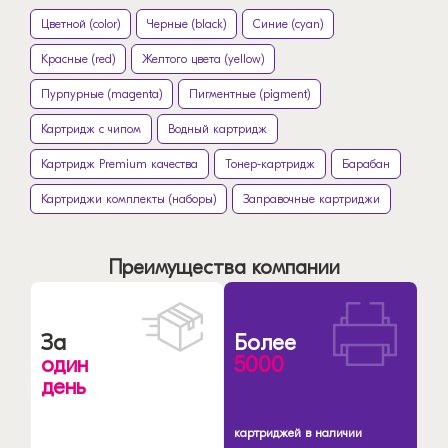
Цветной (color)
Черные (black)
Синие (cyan)
Красные (red)
Желтого цвета (yellow)
Пурпурные (magenta)
Пигментные (pigment)
Картридж с чипом
Водный картридж
Картридж Premium качества
Тонер-картридж
Барабан
Картриджи комплекты (наборы)
Заправочные картриджи
Преимущества компании
За
Более
один
5000
день
картриджей в наличии