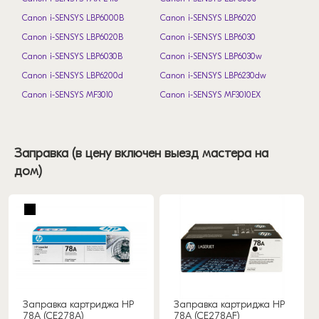
Canon i-SENSYS LBP6000B
Canon i-SENSYS LBP6020
Canon i-SENSYS LBP6020B
Canon i-SENSYS LBP6030
Canon i-SENSYS LBP6030B
Canon i-SENSYS LBP6030w
Canon i-SENSYS LBP6200d
Canon i-SENSYS LBP6230dw
Canon i-SENSYS MF3010
Canon i-SENSYS MF3010EX
Canon i-SENSYS MF4410
Canon i-SENSYS MF4430
Canon i-SENSYS MF4450
Canon i-SENSYS MF4550d
Заправка (в цену включен выезд мастера на
Canon i-SENSYS MF4570dn
Canon i-SENSYS MF4580dn
дом)
Canon i-SENSYS MF4730
Canon i-SENSYS MF4750
Canon i-SENSYS MF4780w
Canon i-SENSYS MF4890dw
HP LaserJet M1120 MFP
HP LaserJet M1522n MFP
HP LaserJet M1522nf MFP
HP LaserJet P1002
HP LaserJet P1003
HP LaserJet P1004
HP LaserJet P1005
HP LaserJet P1006
HP LaserJet P1007
HP LaserJet P1008
Заправка картриджа HP
Заправка картриджа HP
HP LaserJet P1009
HP LaserJet P1102w
78A (CE278A)
78A (CE278AF)