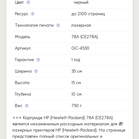
Цвет
черный
Ресурс
до 2100 страниц
Технология печати
лазерная
Модель
78A (CE278A)
Артикул
GC-4530
Гарантия
1 год
Ширина
35 см
Высота
15 см
Глубина
10 см
Вес
750 г.
⭐⭐⭐ Картридж HP (Hewlett-Packard) 78A (CE278A)
является незаменимым расходным материалом для 🎁
лазерных принтеров HP (Hewlett-Packard). На странице
представлен полный список оригинальных и