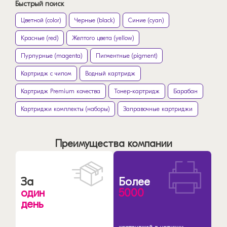
Быстрый поиск
Цветной (color)
Черные (black)
Синие (cyan)
Красные (red)
Желтого цвета (yellow)
Пурпурные (magenta)
Пигментные (pigment)
Картридж с чипом
Водный картридж
Картридж Premium качества
Тонер-картридж
Барабан
Картриджи комплекты (наборы)
Заправочные картриджи
Преимущества компании
За
Более
один
5000
день