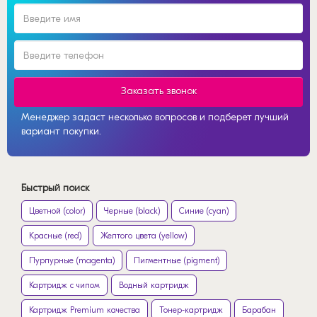
Заказать звонок
Менеджер задаст несколько вопросов и подберет лучший
вариант покупки.
Быстрый поиск
Цветной (color)
Черные (black)
Синие (cyan)
Красные (red)
Желтого цвета (yellow)
Пурпурные (magenta)
Пигментные (pigment)
Картридж с чипом
Водный картридж
Картридж Premium качества
Тонер-картридж
Барабан