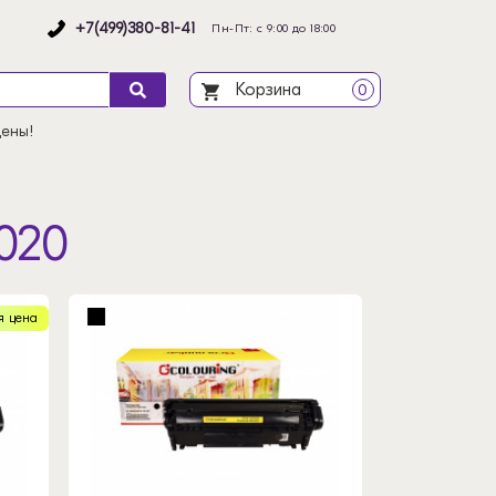
+7(499)380-81-41
Пн-Пт: с 9:00 до 18:00
Корзина
0
цены!
020
я цена