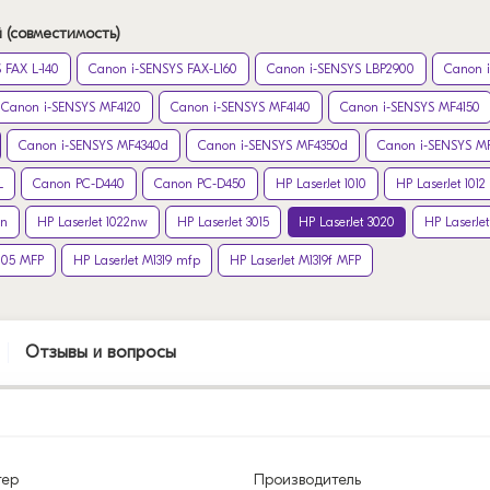
 (совместимость)
 FAX L-140
Canon i-SENSYS FAX-L160
Canon i-SENSYS LBP2900
Canon 
Canon i-SENSYS MF4120
Canon i-SENSYS MF4140
Canon i-SENSYS MF4150
Canon i-SENSYS MF4340d
Canon i-SENSYS MF4350d
Canon i-SENSYS M
L
Canon PC-D440
Canon PC-D450
HP LaserJet 1010
HP LaserJet 1012
2n
HP LaserJet 1022nw
HP LaserJet 3015
HP LaserJet 3020
HP LaserJet
005 MFP
HP LaserJet M1319 mfp
HP LaserJet M1319f MFP
Отзывы и вопросы
тер
Производитель