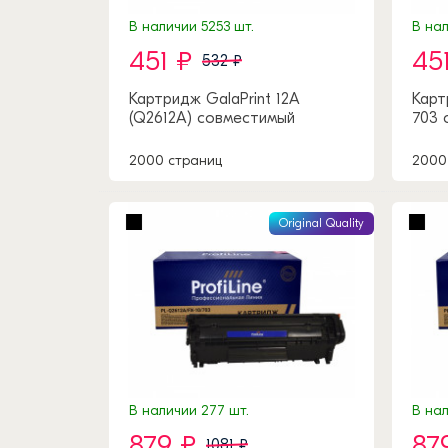
В наличии 5253 шт.
В нал
451 ₽
45
532 ₽
Картридж GalaPrint 12A
Карт
(Q2612A) совместимый
703 
2000 страниц
2000
Original Quality
В наличии 277 шт.
В нал
879 ₽
87
1081 ₽