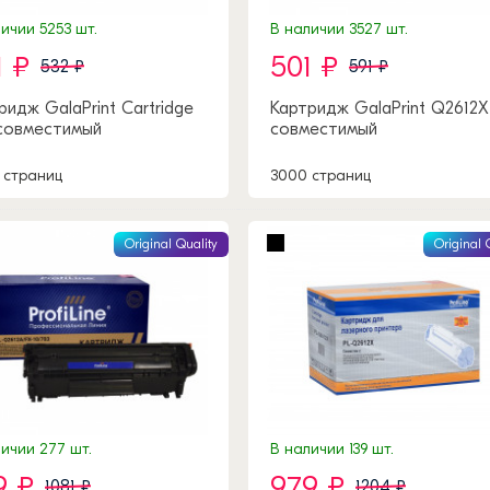
ичии 5253 шт.
В наличии 3527 шт.
1 ₽
501 ₽
532 ₽
591 ₽
ридж GalaPrint Cartridge
Картридж GalaPrint Q2612X
совместимый
совместимый
 страниц
3000 страниц
Original Quality
Original 
ичии 277 шт.
В наличии 139 шт.
9 ₽
979 ₽
1081 ₽
1204 ₽