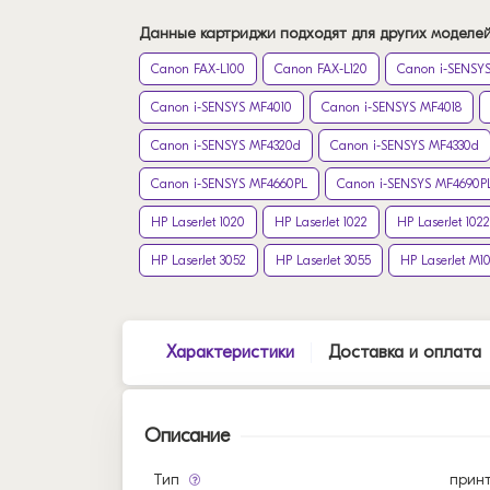
Данные картриджи подходят для других моделей
Canon FAX-L100
Canon FAX-L120
Canon i-SENSYS
Canon i-SENSYS MF4010
Canon i-SENSYS MF4018
Canon i-SENSYS MF4320d
Canon i-SENSYS MF4330d
Canon i-SENSYS MF4660PL
Canon i-SENSYS MF4690P
HP LaserJet 1020
HP LaserJet 1022
HP LaserJet 102
HP LaserJet 3052
HP LaserJet 3055
HP LaserJet M1
Характеристики
Доставка и оплата
Описание
Тип
прин