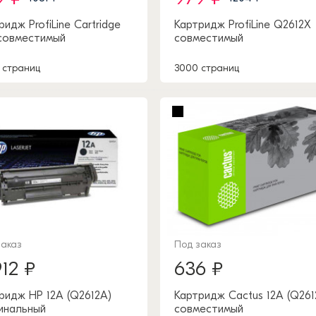
ридж ProfiLine Cartridge
Картридж ProfiLine Q2612X
совместимый
совместимый
 страниц
3000 страниц
заказ
Под заказ
912 ₽
636 ₽
ридж HP 12A (Q2612A)
Картридж Cactus 12A (Q261
инальный
совместимый