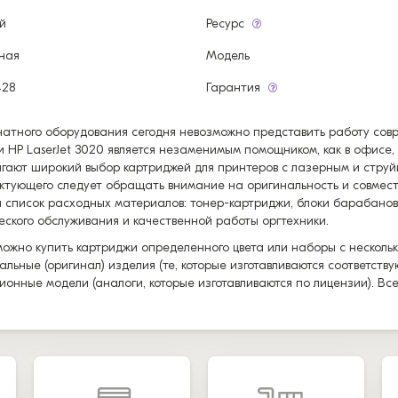
й
Ресурс
ная
Модель
428
Гарантия
чатного оборудования сегодня невозможно представить работу со
и HP LaserJet 3020 является незаменимым помощником, как в офисе
гают широкий выбор картриджей для принтеров с лазерным и струй
ктующего следует обращать внимание на оригинальность и совмес
 список расходных материалов: тонер-картриджи, блоки барабанов
еского обслуживания и качественной работы оргтехники.
можно купить картриджи определенного цвета или наборы с нескольк
альные (оригинал) изделия (те, которые изготавливаются соответст
ионные модели (аналоги, которые изготавливаются по лицензии). Вс