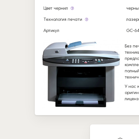
Цвет чернил
черны
Технология печати
лазер
Артикул
GC-6
Без пе
техник
предла
компле
полный
технич
У нас 
оригин
лиценз