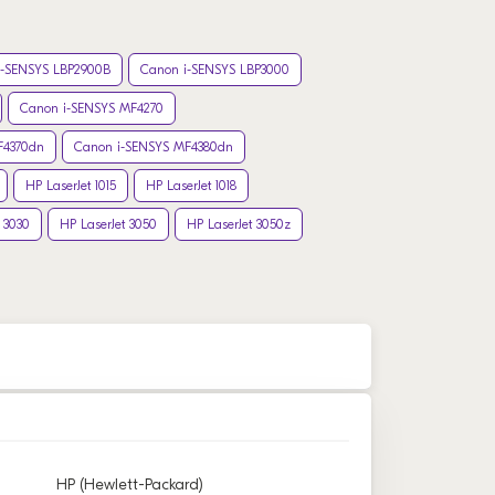
i-SENSYS LBP2900B
Canon i-SENSYS LBP3000
Canon i-SENSYS MF4270
F4370dn
Canon i-SENSYS MF4380dn
HP LaserJet 1015
HP LaserJet 1018
 3030
HP LaserJet 3050
HP LaserJet 3050z
HP (Hewlett-Packard)