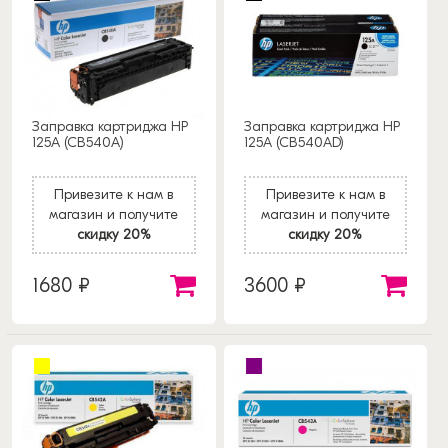
Заправка картриджа HP
Заправка картриджа HP
125A (CB540A)
125A (CB540AD)
Привезите к нам в
Привезите к нам в
магазин и получите
магазин и получите
скидку 20%
скидку 20%
1680 ₽
3600 ₽