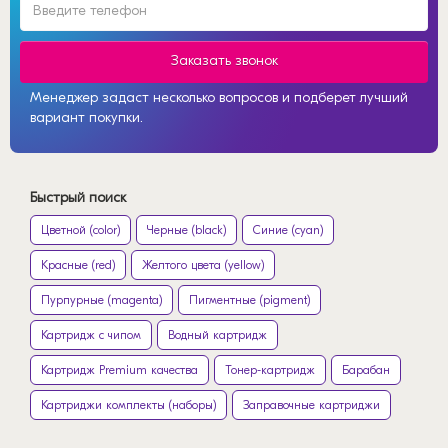
Заказать звонок
Менеджер задаст несколько вопросов и подберет лучший
вариант покупки.
Быстрый поиск
Цветной (color)
Черные (black)
Синие (cyan)
Красные (red)
Желтого цвета (yellow)
Пурпурные (magenta)
Пигментные (pigment)
Картридж с чипом
Водный картридж
Картридж Premium качества
Тонер-картридж
Барабан
Картриджи комплекты (наборы)
Заправочные картриджи