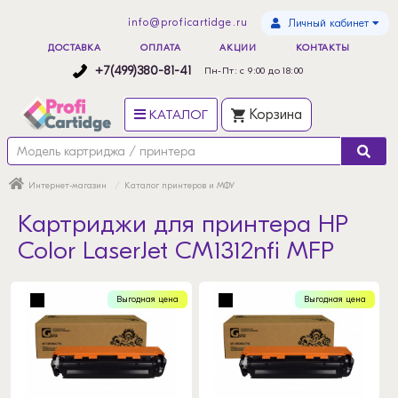
info@proficartidge.ru
Личный кабинет
ДОСТАВКА
ОПЛАТА
АКЦИИ
КОНТАКТЫ
+7(499)380-81-41
Пн-Пт: с 9:00 до 18:00
КАТАЛОГ
Корзина
Интернет-магазин
Каталог принтеров и МФУ
Картриджи для принтера HP
Color LaserJet CM1312nfi MFP
Выгодная цена
Выгодная цена