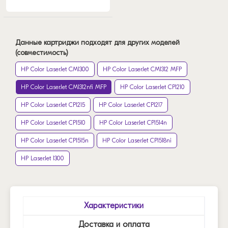
Данные картриджи подходят для других моделей
(совместимость)
HP Color LaserJet CM1300
HP Color LaserJet CM1312 MFP
HP Color LaserJet CM1312nfi MFP
HP Color LaserJet CP1210
HP Color LaserJet CP1215
HP Color LaserJet CP1217
HP Color LaserJet CP1510
HP Color LaserJet CP1514n
HP Color LaserJet CP1515n
HP Color LaserJet CP1518ni
HP LaserJet 1300
Характеристики
Доставка и оплата