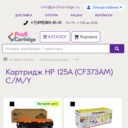
info@proficartidge.ru
Личный кабинет
ДОСТАВКА
ОПЛАТА
АКЦИИ
КОНТАКТЫ
+7(499)380-81-41
Пн-Пт: с 9:00 до 18:00
КАТАЛОГ
Корзина
Интернет-магазин
Лазерные картриджи
HP
Картридж HP 125A (CF373AM)
C/M/Y
Выгодная цена