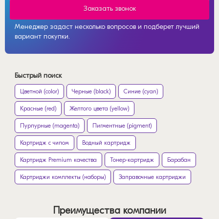
Заказать звонок
Менеджер задаст несколько вопросов и подберет лучший
вариант покупки.
Быстрый поиск
Цветной (color)
Черные (black)
Синие (cyan)
Красные (red)
Желтого цвета (yellow)
Пурпурные (magenta)
Пигментные (pigment)
Картридж с чипом
Водный картридж
Картридж Premium качества
Тонер-картридж
Барабан
Картриджи комплекты (наборы)
Заправочные картриджи
Преимущества компании