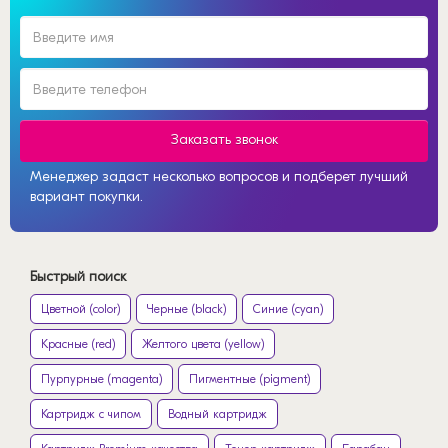
Заказать звонок
Менеджер задаст несколько вопросов и подберет лучший
вариант покупки.
Быстрый поиск
Цветной (color)
Черные (black)
Синие (cyan)
Красные (red)
Желтого цвета (yellow)
Пурпурные (magenta)
Пигментные (pigment)
Картридж с чипом
Водный картридж