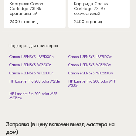
Картридж Canon
Картридж Cactus
Cartridge 731 Bk
Cartridge 731 Bk
оригинальный
совместимый
2400 страниц
2400 страниц
Подходит для принтеров
Canon i-SENSYS LBP7100Cn
Canon i-SENSYS LBP7110Cw
Canon i-SENSYS MF623Cn
Canon i-SENSYS MF628Cw
Canon i-SENSYS MF8230Cn
Canon i-SENSYS MF8280Cw
HP LaserJet Pro 200 color M251n
HP LaserJet Pro 200 color MFP
M276n
HP LaserJet Pro 200 color MFP
M276nw
Заправка (в цену включен выезд мастера на
дом)