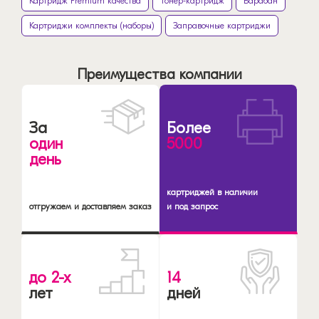
Картридж Premium качества
Тонер-картридж
Барабан
Картриджи комплекты (наборы)
Заправочные картриджи
Преимущества компании
За
Более
один
5000
день
картриджей в наличии
отгружаем и доставляем заказ
и под запрос
до 2-х
14
лет
дней