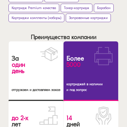
Картридж Premium качества
Тонер-картридж
Барабан
Картриджи комплекты (наборы)
Заправочные картриджи
Преимущества компании
За
Более
один
5000
день
картриджей в наличии
отгружаем и доставляем заказ
и под запрос
до 2-х
14
лет
дней