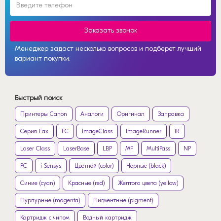
Заказать звонок
Менеджер задаст несколько вопросов и подберет лучший
вариант покупки.
Быстрый поиск
Принтеры Canon
Аналоги
Оригинал
Заправка
Серия Fax
FC
imageClass
ImageRunner
iR
Laser Class
LaserBase
LBP
MF
MultiPass
NP
PC
i-Sensys
Цветной (color)
Черные (black)
Синие (cyan)
Красные (red)
Желтого цвета (yellow)
Пурпурные (magenta)
Пигментные (pigment)
Картридж с чипом
Водный картридж