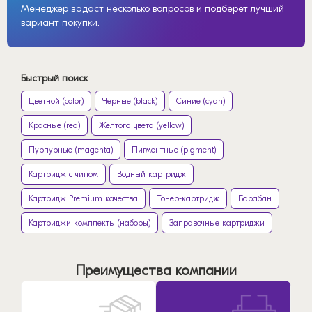
Менеджер задаст несколько вопросов и подберет лучший
вариант покупки.
Быстрый поиск
Цветной (color)
Черные (black)
Синие (cyan)
Красные (red)
Желтого цвета (yellow)
Пурпурные (magenta)
Пигментные (pigment)
Картридж с чипом
Водный картридж
Картридж Premium качества
Тонер-картридж
Барабан
Картриджи комплекты (наборы)
Заправочные картриджи
Преимущества компании