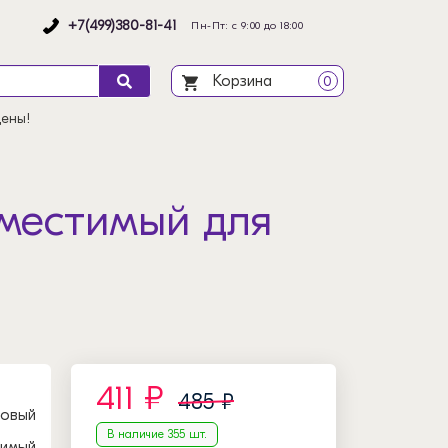
+7(499)380-81-41
Пн-Пт: с 9:00 до 18:00
Корзина
0
цены!
вместимый для
411 ₽
485 ₽
новый
В наличие 355 шт.
тимый