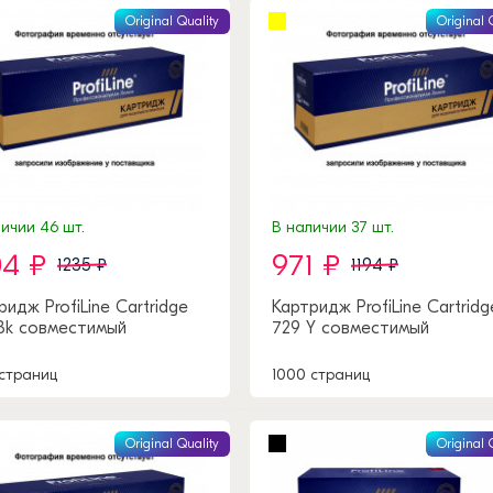
Original Quality
Original 
ичии 46 шт.
В наличии 37 шт.
04 ₽
971 ₽
1235 ₽
1194 ₽
ридж ProfiLine Cartridge
Картридж ProfiLine Cartridg
Bk совместимый
729 Y совместимый
 страниц
1000 страниц
Original Quality
Original 