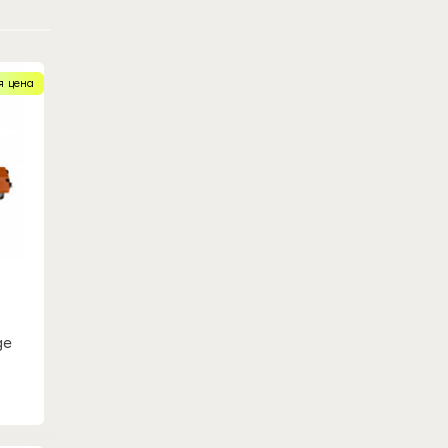
я цена
ge