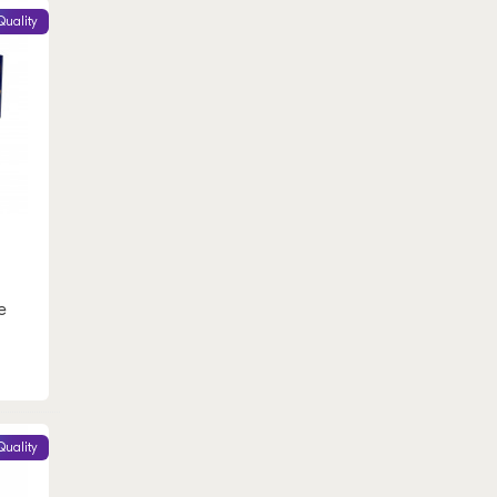
Quality
e
Quality