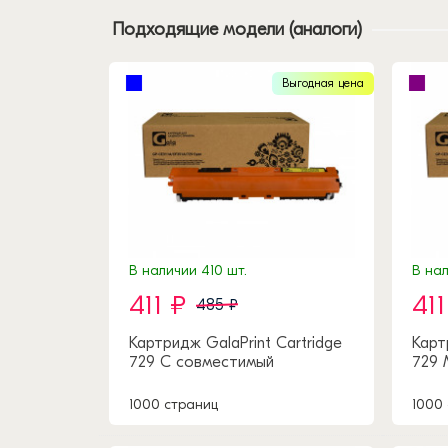
Подходящие модели (аналоги)
Выгодная цена
В наличии 410 шт.
В нал
411 ₽
411
485 ₽
Картридж GalaPrint Cartridge
Карт
729 C совместимый
729 
1000 страниц
1000