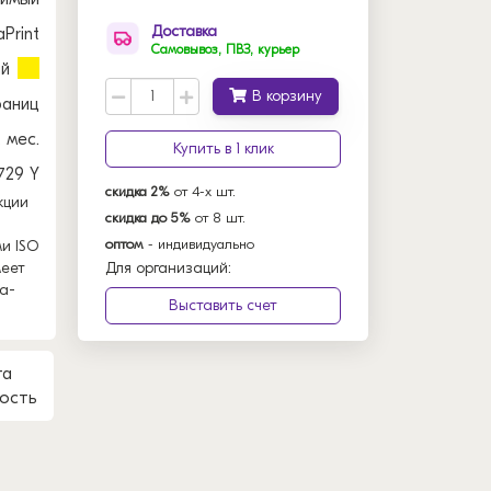
Доставка
Print
Самовывоз, ПВЗ, курьер
й
В корзину
раниц
2 мес.
Купить в 1 клик
729 Y
скидка 2%
от 4-х шт.
кции
скидка до 5%
от 8 шт.
оптом
- индивидуально
и ISO
меет
Для организаций:
а-
Выставить счет
та
ость