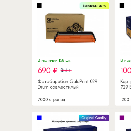
Выгодная цена
В наличии 158 шт.
В нал
690 ₽
10
814 ₽
Фотобарабан GalaPrint 029
Карт
Drum совместимый
729 
7000 страниц
1200
Original Quality