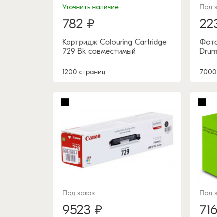
Уточнить наличие
Под 
782 ₽
22
Картридж Colouring Cartridge
Фото
729 Bk совместимый
Drum
1200 страниц
7000
Под заказ
Под 
9523 ₽
71