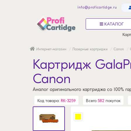
info@proficartidge.ru
КАТАЛОГ
Карт
Интернет-магазин
Лазерные картриджи
Canon
Картридж GalaPr
Canon
Аналог оригинального картриджа со 100% га
Код товара:
RK-3259
Всего
582
покупок