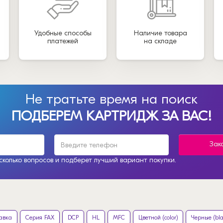
Удобные способы
Наличие товара
платежей
на складе
Не тратьте время на поиск
ПОДБЕРЕМ КАРТРИДЖ ЗА ВАС!
Зак
колько вопросов и подберет лучший вариант покупки.
авка
Серия FAX
DCP
HL
MFC
Цветной (color)
Черные (bla