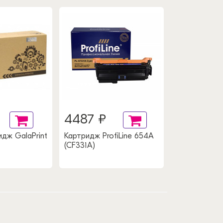
4487 ₽
дж GalaPrint
Картридж ProfiLine 654A
(CF331A)