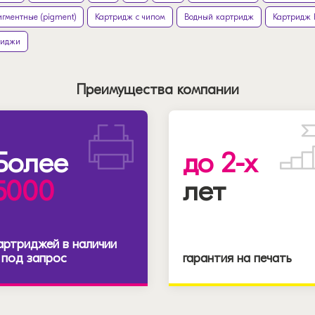
гментные (pigment)
Картридж с чипом
Водный картридж
Картридж 
риджи
Преимущества компании
Более
до 2-х
5000
лет
артриджей в наличии
 под запрос
гарантия на печать