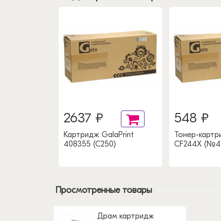
2637 ₽
548 ₽
aPrint
Картридж GalaPrint
Тонер-картри
408355 (C250)
CF244X (№4
Просмотренные товары
Драм картридж