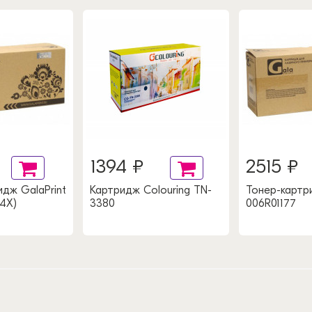
1394 ₽
2515 ₽
дж GalaPrint
Картридж Colouring TN-
Тонер-картри
4X)
3380
006R01177