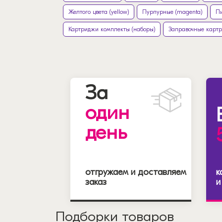
Желтого цвета (yellow)
Пурпурные (magenta)
Пи
Картриджи комплекты (наборы)
Заправочные карт
За
один
день
отгружаем и доставляем
к
заказ
и
Подборки товаров