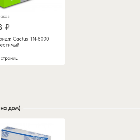
заказ
8 ₽
ридж Cactus TN-8000
естимый
 страниц
 на дом)