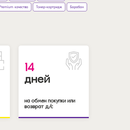
Premium качества
Тонер-картридж
Барабан
14
дней
на обмен покупки или
возврат д/с