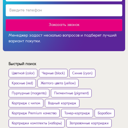
Заказать звонок
Менеджер задаст несколько вопросов и подберет лучший
вариант покупки.
Быстрый поиск
Цветной (color)
Черные (black)
Синие (cyan)
Красные (red)
Желтого цвета (yellow)
Пурпурные (magenta)
Пигментные (pigment)
Картридж с чипом
Водный картридж
Картридж Premium качества
Тонер-картридж
Барабан
Картриджи комплекты (наборы)
Заправочные картриджи