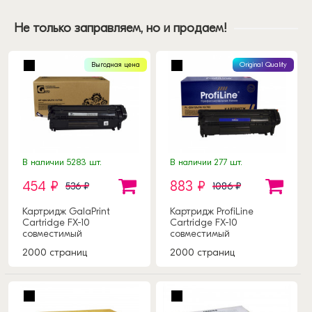
Canon i-SENSYS MF4370dn
Canon i-SENSYS MF4380dn
Canon i-SENSYS MF4660PL
Canon i-SENSYS MF4690PL
Не только заправляем, но и продаем!
Canon PC-D440
Canon PC-D450
Выгодная цена
Original Quality
В наличии 5283 шт.
В наличии 277 шт.
454 ₽
883 ₽
536 ₽
1086 ₽
Картридж GalaPrint
Картридж ProfiLine
Cartridge FX-10
Cartridge FX-10
совместимый
совместимый
2000 страниц
2000 страниц