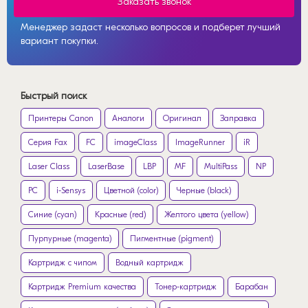
Заказать звонок
Менеджер задаст несколько вопросов и подберет лучший
вариант покупки.
Быстрый поиск
Принтеры Canon
Аналоги
Оригинал
Заправка
Серия Fax
FC
imageClass
ImageRunner
iR
Laser Class
LaserBase
LBP
MF
MultiPass
NP
PC
i-Sensys
Цветной (color)
Черные (black)
Синие (cyan)
Красные (red)
Желтого цвета (yellow)
Пурпурные (magenta)
Пигментные (pigment)
Картридж с чипом
Водный картридж
Картридж Premium качества
Тонер-картридж
Барабан