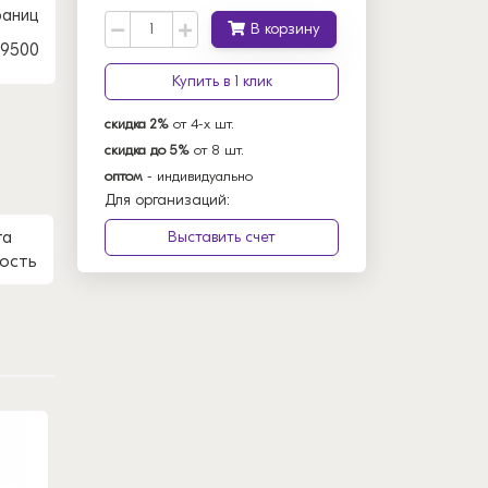
раниц
В корзину
-9500
Купить в 1 клик
скидка 2%
от 4-х шт.
скидка до 5%
от 8 шт.
оптом
- индивидуально
Для организаций:
та
Выставить счет
ость