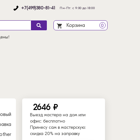
+7(499)380-81-41
Пн-Пт: с 9:00 до 18:00
Корзина
0
цены!
2646 ₽
новый
Выезд мастера на дом или
офис:
бесплатно
равка
Принесу сам в мастерскую:
скидка 20% на заправку
other