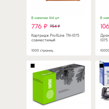
В наличии 164 шт.
В нал
776 ₽
10
954 ₽
Картридж ProfiLine TN-1075
Драм
совместимый
1075
1000 страниц
1000