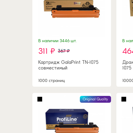
В наличии 3446 шт.
В нал
311 ₽
46
367 ₽
Картридж GalaPrint TN-1075
Драм
совместимый
1075
1000 страниц
1000
Original Quality