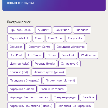
вариант покупки.
Быстрый поиск
Принтеры Xerox
Аналоги
Оригинал
Заправка
Серия Altalink
Color
ColorQube
Copycentre
Docucolor
Document Centre
Document Workcentre
DocuPrint
FaxCentre
Phaser
VersaLink
WorkCentre
Цветной (color)
Черные (black)
Синие (cyan)
Красные (red)
Желтого цвета (yellow)
Пурпурные (magenta)
Пигментные (pigment)
Картридж с чипом
Водный картридж
Картридж Premium качества
Тонер-картридж
Барабан
Картриджи комплекты (наборы)
Заправочные картриджи