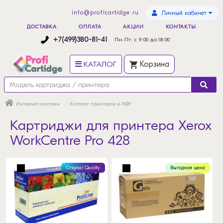
info@proficartidge.ru
Личный кабинет
ДОСТАВКА
ОПЛАТА
АКЦИИ
КОНТАКТЫ
+7(499)380-81-41
Пн-Пт: с 9:00 до 18:00
КАТАЛОГ
Корзина
Интернет-магазин
Каталог принтеров и МФУ
Картриджи для принтера Xerox
WorkCentre Pro 428
Original Quality
Выгодная цена