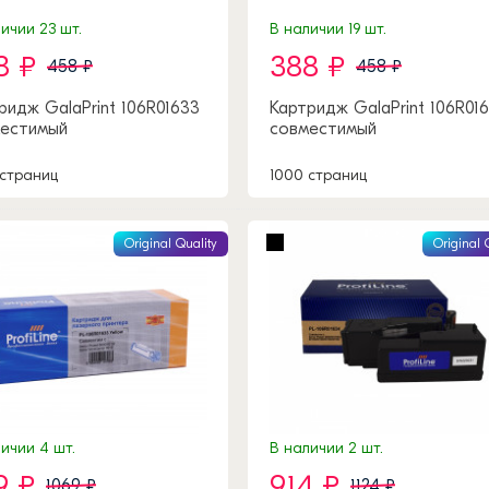
ичии 23 шт.
В наличии 19 шт.
8 ₽
388 ₽
458 ₽
458 ₽
ридж GalaPrint 106R01633
Картридж GalaPrint 106R016
естимый
совместимый
 страниц
1000 страниц
Original Quality
Original 
ичии 4 шт.
В наличии 2 шт.
9 ₽
914 ₽
1069 ₽
1124 ₽