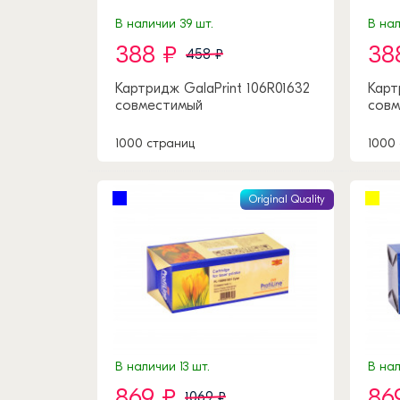
В наличии 39 шт.
В нал
388 ₽
38
458 ₽
Картридж GalaPrint 106R01632
Карт
совместимый
совм
1000 страниц
1000
Original Quality
В наличии 13 шт.
В нал
869 ₽
86
1069 ₽