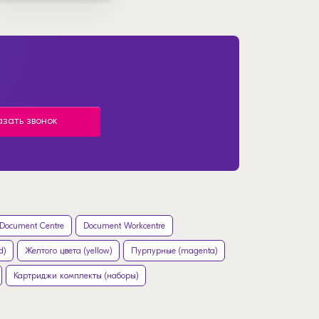
азать звонок
Document Centre
Document Workcentre
d)
Желтого цвета (yellow)
Пурпурные (magenta)
Картриджи комплекты (наборы)