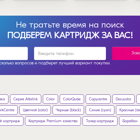
Не тратьте время на поиск
ПОДБЕРЕМ КАРТРИДЖ ЗА ВАС!
Зак
колько вопросов и подберет лучший вариант покупки.
вка
Серия Altalink
Color
ColorQube
Copycentre
Docucolor
rkCentre
Цветной (color)
Черные (black)
Синие (cyan)
Красные (re
й картридж
Картридж Premium качества
Тонер-картридж
Барабан