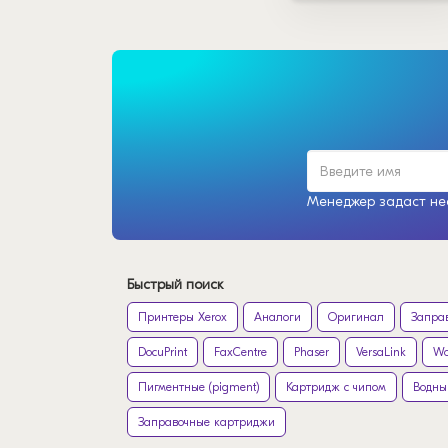
Менеджер задаст нес
Быстрый поиск
Принтеры Xerox
Аналоги
Оригинал
Запра
DocuPrint
FaxCentre
Phaser
VersaLink
Wo
Пигментные (pigment)
Картридж с чипом
Водны
Заправочные картриджи