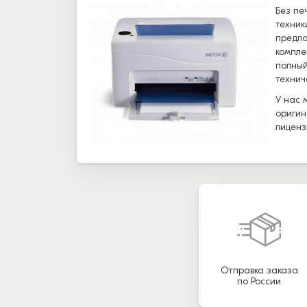
Без пе
техник
предла
компле
полный
технич
У нас 
оригин
лиценз
Отправка заказа
по России