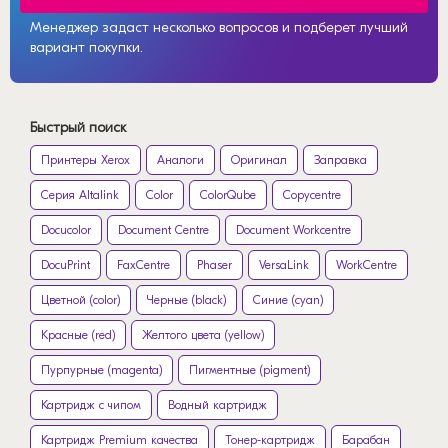
Менеджер задаст несколько вопросов и подберет лучший
вариант покупки.
Быстрый поиск
Принтеры Xerox
Аналоги
Оригинал
Заправка
Серия Altalink
Color
ColorQube
Copycentre
Docucolor
Document Centre
Document Workcentre
DocuPrint
FaxCentre
Phaser
VersaLink
WorkCentre
Цветной (color)
Черные (black)
Синие (cyan)
Красные (red)
Желтого цвета (yellow)
Пурпурные (magenta)
Пигментные (pigment)
Картридж с чипом
Водный картридж
Картридж Premium качества
Тонер-картридж
Барабан