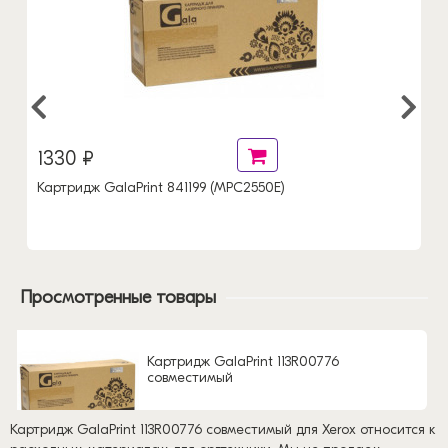
1330 ₽
Картридж GalaPrint 841199 (MPC2550E)
Просмотренные товары
Картридж GalaPrint 113R00776
совместимый
Картридж GalaPrint 113R00776 совместимый для Xerox относится к