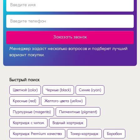
Заказать звонок
Менеджер задаст несколько вопросов и подберет лучший
вариант покупки.
Быстрый поиск
Цветной (color)
Черные (black)
Синие (cyan)
Красные (red)
Желтого цвета (yellow)
Пурпурные (magenta)
Пигментные (pigment)
Картридж с чипом
Водный картридж
Картридж Premium качества
Тонер-картридж
Барабан