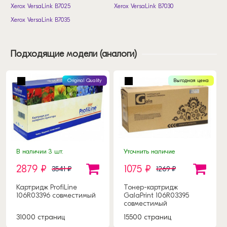
Xerox VersaLink B7025
Xerox VersaLink B7030
Xerox VersaLink B7035
Подходящие модели (аналоги)
Original Quality
Выгодная цена
В наличии 3 шт.
Уточнить наличие
2879 ₽
1075 ₽
3541 ₽
1269 ₽
Картридж ProfiLine
Тонер-картридж
106R03396 совместимый
GalaPrint 106R03395
совместимый
31000 страниц
15500 страниц