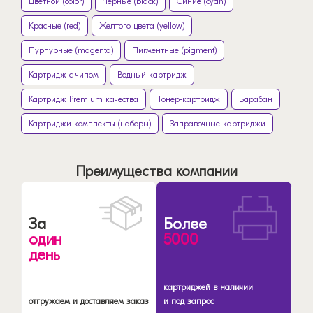
Цветной (color)
Черные (black)
Синие (cyan)
Красные (red)
Желтого цвета (yellow)
Пурпурные (magenta)
Пигментные (pigment)
Картридж с чипом
Водный картридж
Картридж Premium качества
Тонер-картридж
Барабан
Картриджи комплекты (наборы)
Заправочные картриджи
Преимущества компании
За
Более
один
5000
день
картриджей в наличии
отгружаем и доставляем заказ
и под запрос