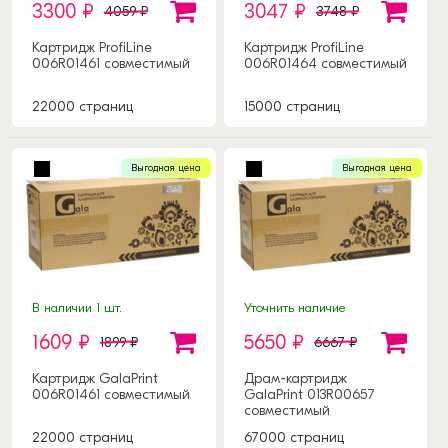
3300 ₽
3047 ₽
4059 ₽
3748 ₽
Картридж ProfiLine
Картридж ProfiLine
006R01461 совместимый
006R01464 совместимый
22000 страниц
15000 страниц
Выгодная цена
Выгодная цена
В наличии 1 шт.
Уточнить наличие
1609 ₽
5650 ₽
1899 ₽
6667 ₽
Картридж GalaPrint
Драм-картридж
006R01461 совместимый
GalaPrint 013R00657
совместимый
22000 страниц
67000 страниц