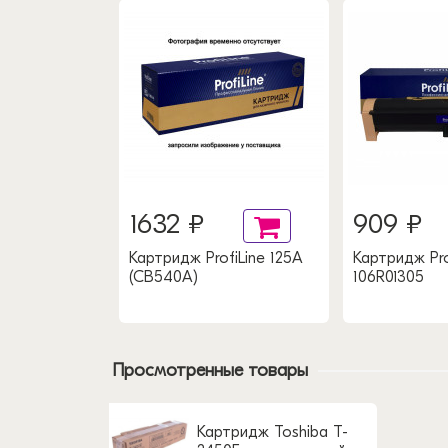
1632 ₽
909 ₽
P 56A
Картридж ProfiLine 125A
Картридж Pro
(CB540A)
106R01305
Просмотренные товары
Картридж Toshiba T-