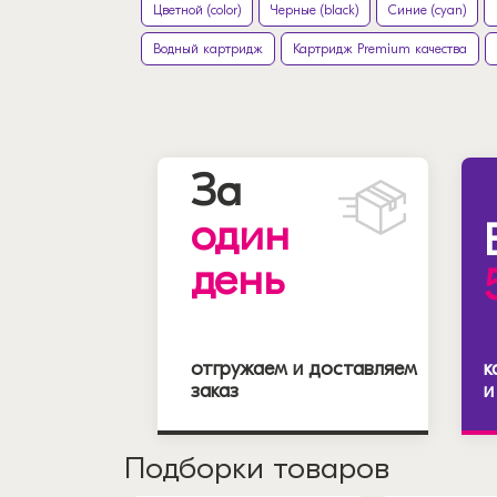
Цветной (color)
Черные (black)
Синие (cyan)
Водный картридж
Картридж Premium качества
За
один
день
отгружаем и доставляем
к
заказ
и
Подборки товаров