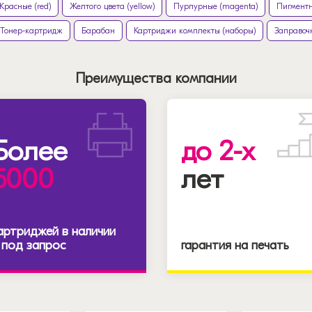
Красные (red)
Желтого цвета (yellow)
Пурпурные (magenta)
Пигментн
Тонер-картридж
Барабан
Картриджи комплекты (наборы)
Заправоч
Преимущества компании
Более
до 2-х
5000
лет
артриджей в наличии
 под запрос
гарантия на печать