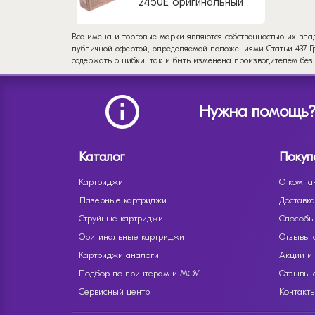
2450E оригинальный
Все имена и торговые марки являются собственностью их вла
публичной офертой, определяемой положениями Статьи 437 Гр
содержать ошибки, так и быть изменена производителем без
Нужна помощь
Каталог
Покуп
Картриджи
О компа
Лазерные картриджи
Доставка
Струйные картриджи
Способы
Оригинальные картриджи
Отзывы 
Картриджи аналоги
Акции и
Подбор по принтерам и МФУ
Отзывы 
Сервисный центр
Контакт