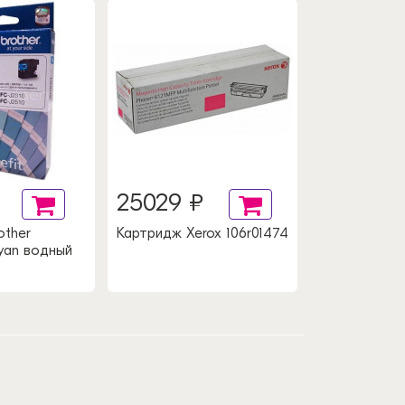
25029 ₽
other
Картридж Xerox 106r01474
yan водный