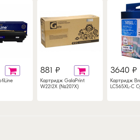
881 ₽
3640 ₽
fiLine
Картридж GalaPrint
Картридж Br
W2212X (№207X)
LC565XL-C C