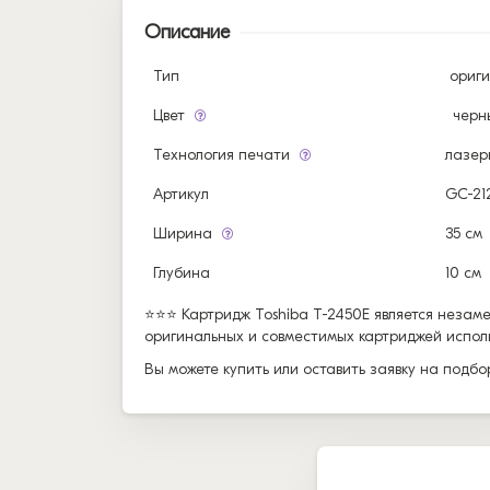
Описание
Тип
ориг
Цвет
черн
Технология печати
лазер
Артикул
GC-21
Ширина
35 см
Глубина
10 см
⭐⭐⭐ Картридж Toshiba T-2450E является незам
оригинальных и совместимых картриджей использ
Вы можете купить или оставить заявку на подб