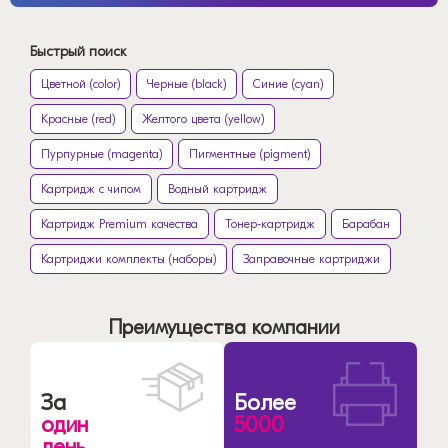
Быстрый поиск
Цветной (color)
Черные (black)
Синие (cyan)
Красные (red)
Желтого цвета (yellow)
Пурпурные (magenta)
Пигментные (pigment)
Картридж с чипом
Водный картридж
Картридж Premium качества
Тонер-картридж
Барабан
Картриджи комплекты (наборы)
Заправочные картриджи
Преимущества компании
За
Более
один
5000
день