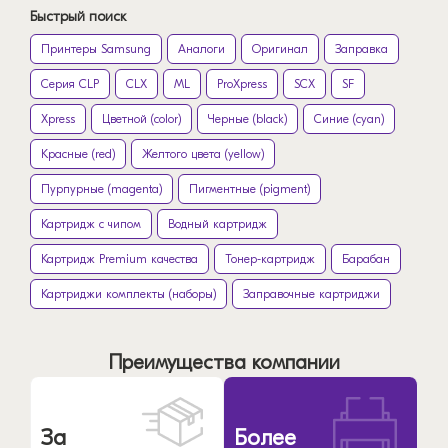
Быстрый поиск
Принтеры Samsung
Аналоги
Оригинал
Заправка
Серия CLP
CLX
ML
ProXpress
SCX
SF
Xpress
Цветной (color)
Черные (black)
Синие (cyan)
Красные (red)
Желтого цвета (yellow)
Пурпурные (magenta)
Пигментные (pigment)
Картридж с чипом
Водный картридж
Картридж Premium качества
Тонер-картридж
Барабан
Картриджи комплекты (наборы)
Заправочные картриджи
Преимущества компании
За
Более