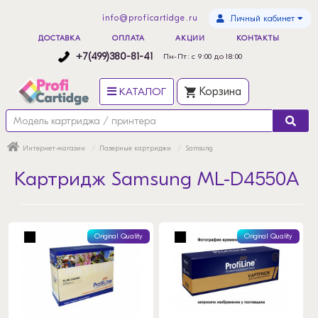
info@proficartidge.ru
Личный кабинет
ДОСТАВКА
ОПЛАТА
АКЦИИ
КОНТАКТЫ
+7(499)380-81-41
Пн-Пт: с 9:00 до 18:00
КАТАЛОГ
Корзина
Интернет-магазин
Лазерные картриджи
Samsung
Картридж Samsung ML-D4550A
Original Quality
Original Quality