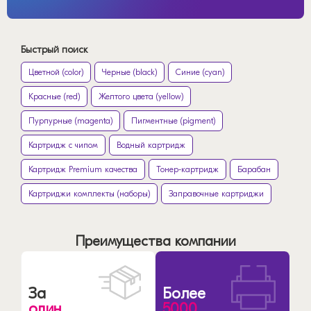
Быстрый поиск
Цветной (color)
Черные (black)
Синие (cyan)
Красные (red)
Желтого цвета (yellow)
Пурпурные (magenta)
Пигментные (pigment)
Картридж с чипом
Водный картридж
Картридж Premium качества
Тонер-картридж
Барабан
Картриджи комплекты (наборы)
Заправочные картриджи
Преимущества компании
За
Более
один
5000