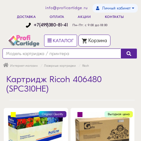
info@proficartidge.ru
Личный кабинет
ДОСТАВКА
ОПЛАТА
АКЦИИ
КОНТАКТЫ
+7(499)380-81-41
Пн-Пт: с 9:00 до 18:00
КАТАЛОГ
Корзина
Интернет-магазин
Лазерные картриджи
Ricoh
Картридж Ricoh 406480
(SPC310HE)
Original Quality
Выгодная цена