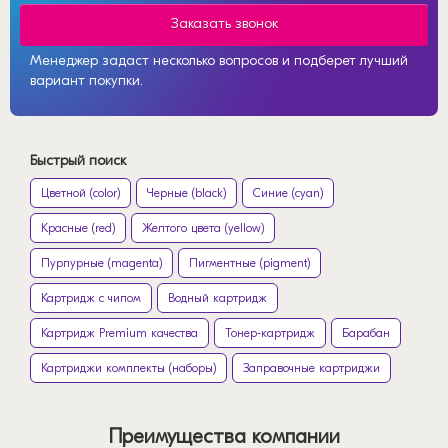
Заказать звонок
Менеджер задаст несколько вопросов и подберет лучший
вариант покупки.
Быстрый поиск
Цветной (color)
Черные (black)
Синие (cyan)
Красные (red)
Желтого цвета (yellow)
Пурпурные (magenta)
Пигментные (pigment)
Картридж с чипом
Водный картридж
Картридж Premium качества
Тонер-картридж
Барабан
Картриджи комплекты (наборы)
Заправочные картриджи
Преимущества компании